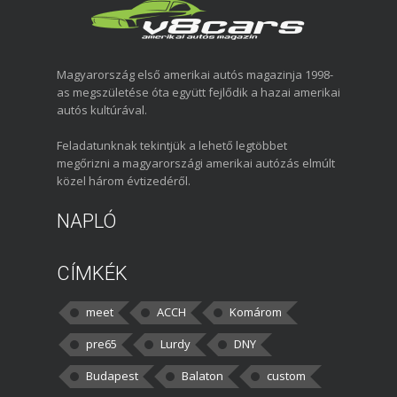
Magyarország első amerikai autós magazinja 1998-
as megszületése óta együtt fejlődik a hazai amerikai
autós kultúrával.
Feladatunknak tekintjük a lehető legtöbbet
megőrizni a magyarországi amerikai autózás elmúlt
közel három évtizedéről.
NAPLÓ
CÍMKÉK
meet
ACCH
Komárom
pre65
Lurdy
DNY
Budapest
Balaton
custom