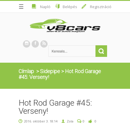
☰
Napló
Belépés
Regisztráció
Címlap
>
Sidepipe
>
Hot Rod Garage
#45: Verseny!
Hot Rod Garage #45:
Verseny!
2016. október 3. 18:14
Zola
0
0