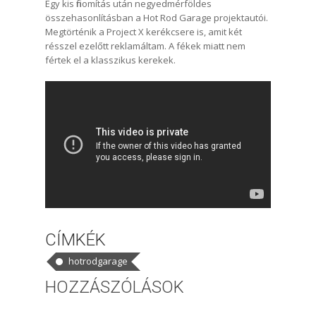
Egy kis finomítás után negyedmérföldes
összehasonlításban a Hot Rod Garage projektautói.
Megtörténik a Project X kerékcsere is, amit két
résszel ezelőtt reklamáltam. A fékek miatt nem
fértek el a klasszikus kerekek.
CÍMKÉK
hotrodgarage
HOZZÁSZÓLÁSOK