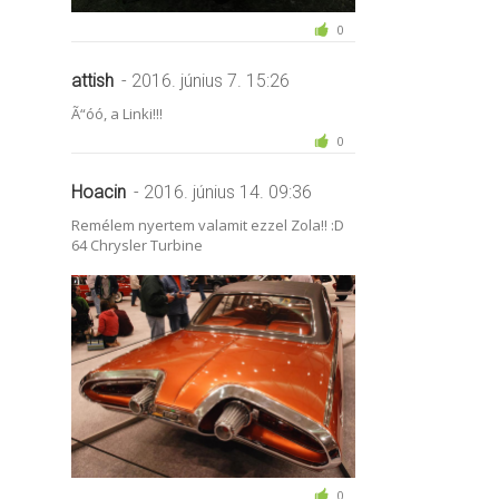
0
attish
- 2016. június 7. 15:26
Ã“óó, a Linki!!!
0
Hoacin
- 2016. június 14. 09:36
Remélem nyertem valamit ezzel Zola!! :D
64 Chrysler Turbine
0