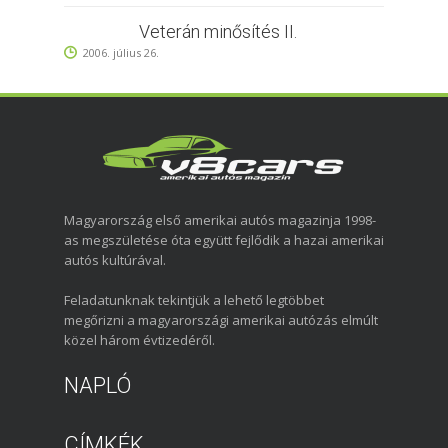
Veterán minősítés II.
2006. július 26.
Magyarország első amerikai autós magazinja 1998-
as megszületése óta együtt fejlődik a hazai amerikai
autós kultúrával.
Feladatunknak tekintjük a lehető legtöbbet
megőrizni a magyarországi amerikai autózás elmúlt
közel három évtizedéről.
NAPLÓ
CÍMKÉK