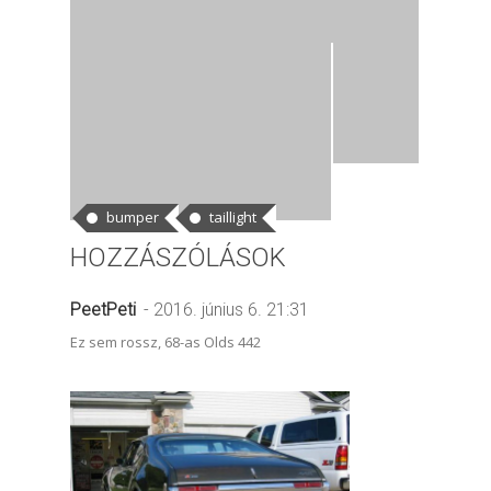
CÍMKÉK
bumper
taillight
HOZZÁSZÓLÁSOK
PeetPeti
- 2016. június 6. 21:31
Ez sem rossz, 68-as Olds 442