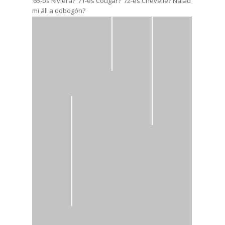
’65-ös Riviera? ’71-es Cougar? ’72-es Chevelle? Nálad
mi áll a dobogón?