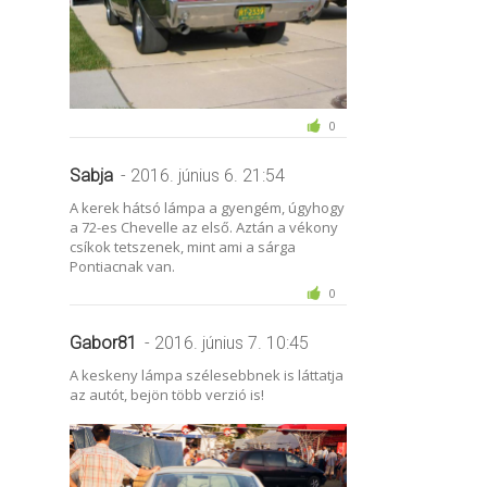
0
Sabja
- 2016. június 6. 21:54
A kerek hátsó lámpa a gyengém, úgyhogy
a 72-es Chevelle az első. Aztán a vékony
csíkok tetszenek, mint ami a sárga
Pontiacnak van.
0
Gabor81
- 2016. június 7. 10:45
A keskeny lámpa szélesebbnek is láttatja
az autót, bejön több verzió is!