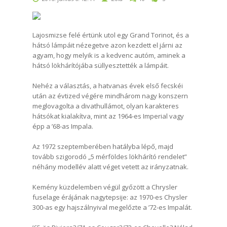
Lajosmizse felé értünk utol egy Grand Torinot, és a
hátsó lámpáit nézegetve azon kezdett el járni az
agyam, hogy melyik is a kedvenc autóm, aminek a
hátsó lökhárítójába süllyesztették a lámpáit.
Nehéz a választás, a hatvanas évek első fecskéi
után az évtized végére mindhárom nagy konszern
meglovagolta a divathullámot, olyan karakteres
hátsókat kialakítva, mint az 1964-es Imperial vagy
épp a ’68-as Impala.
Az 1972 szeptemberében hatályba lépő, majd
tovább szigorodó „5 mérföldes lökhárító rendelet”
néhány modellév alatt véget vetett az irányzatnak.
Kemény küzdelemben végül győzött a Chrysler
fuselage érájának nagytepsije: az 1970-es Chysler
300-as egy hajszálnyival megelőzte a ’72-es Impalát.