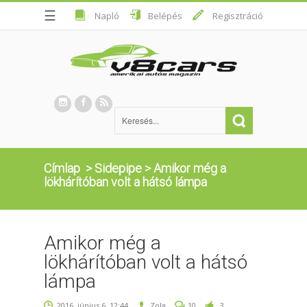
☰
Napló
Belépés
Regisztráció
Címlap
>
Sidepipe
>
Amikor még a
lökhárítóban volt a hátsó lámpa
Amikor még a
lökhárítóban volt a hátsó
lámpa
2016. június 6. 12:44
Zola
10
3