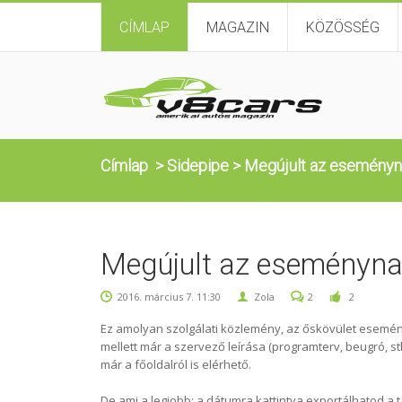
CÍMLAP
MAGAZIN
KÖZÖSSÉG
Címlap
>
Sidepipe
>
Megújult az eseményn
Megújult az eseményna
2016. március 7. 11:30
Zola
2
2
Ez amolyan szolgálati közlemény, az őskövület eseményn
mellett már a szervező leírása (programterv, beugró, st
már a főoldalról is elérhető.
De ami a legjobb: a dátumra kattintva exportálhatod a