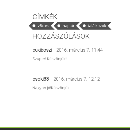
CÍMKÉK
v8cars
naptár
találkozók
HOZZÁSZÓLÁSOK
cukiboszi
- 2016. március 7. 11:44
Szuper! Köszönjük!!
csoki33
- 2016. március 7. 12:12
Nagyon jó!Köszönjük!