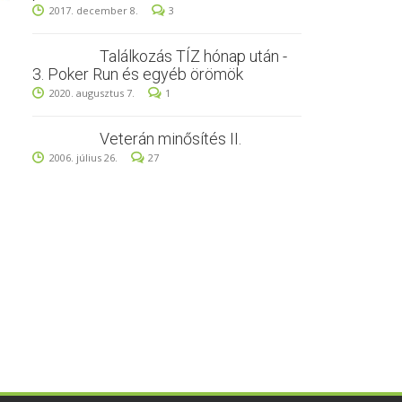
2017. december 8.
3
Találkozás TÍZ hónap után -
3. Poker Run és egyéb örömök
2020. augusztus 7.
1
Veterán minősítés II.
2006. július 26.
27