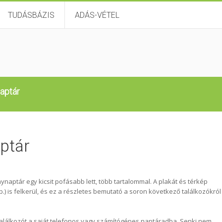
TUDÁSBÁZIS
ADÁS-VÉTEL
aptár
ptár
aptár egy kicsit pofásabb lett, több tartalommal. A plakát és térkép
b.) is felkerül, és ez a részletes bemutató a soron következő találkozókról
 találkozót a saját telefonos vagy számítógépes naptáradba. Senki nem