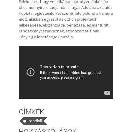
Félelmetes, hogy Amerikában bármilyen épkézláb
ötlet mennyire ki tudja nőni magát. Adott ez az autós
hobbit megtestesítő két szerethető bolond a kamera
előtt, akikben egyesül az otthon projektelők
lelkesedése, elszántsága, bénázása, és már túrát,
rendezvényt szerveznek, szponzort találnak.
Tényleg a lehetőségek hazája!
CÍMKÉK
roadkill
HOZZÁSZÓLÁSOK