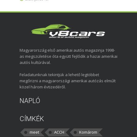
Magyarország első amerikai autós magazinja 1998-
as megszületése óta együtt fejlődik a hazai amerikai
autós kultúrával.
Feladatunknak tekintjük a lehető legtöbbet
megőrizni a magyarországi amerikai autózás elmúlt
közel három évtizedéről.
NAPLÓ
CÍMKÉK
meet
ACCH
Komárom