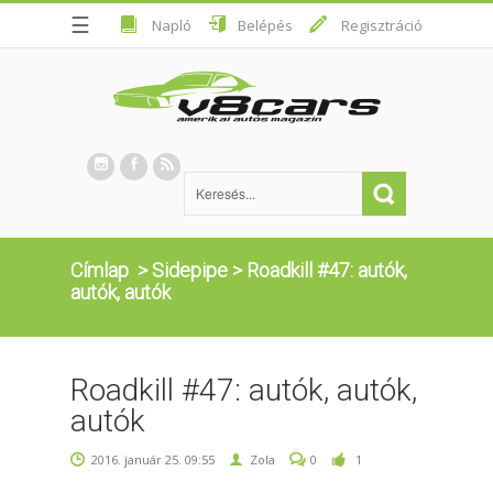
☰
Napló
Belépés
Regisztráció
Címlap
>
Sidepipe
>
Roadkill #47: autók,
autók, autók
Roadkill #47: autók, autók,
autók
2016. január 25. 09:55
Zola
0
1