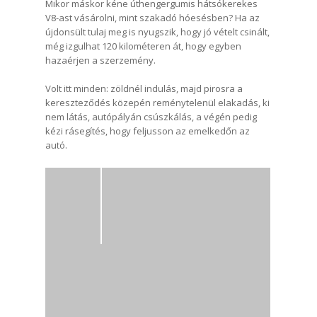
Mikor máskor kéne úthengergumis hátsókerekes
V8-ast vásárolni, mint szakadó hóesésben? Ha az
újdonsült tulaj meg is nyugszik, hogy jó vételt csinált,
még izgulhat 120 kilométeren át, hogy egyben
hazaérjen a szerzemény.
Volt itt minden: zöldnél indulás, majd pirosra a
kereszteződés közepén reménytelenül elakadás, ki
nem látás, autópályán csúszkálás, a végén pedig
kézi rásegítés, hogy feljusson az emelkedőn az
autó.