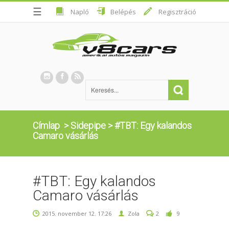
☰
Napló
Belépés
Regisztráció
Címlap
>
Sidepipe
>
#TBT: Egy kalandos
Camaro vásárlás
#TBT: Egy kalandos
Camaro vásárlás
2015. november 12. 17:26
Zola
2
9