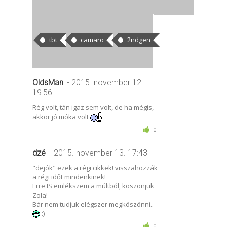
CÍMKÉK
tbt
camaro
2ndgen
HOZZÁSZÓLÁSOK
OldsMan
- 2015. november 12.
19:56
Rég volt, tán igaz sem volt, de ha mégis,
akkor jó móka volt
0
dzé
- 2015. november 13. 17:43
"dejók" ezek a régi cikkek! visszahozzák
a régi időt mindenkinek!
Erre IS emlékszem a múltból, köszönjük
Zola!
Bár nem tudjuk elégszer megköszönni..
:)
0