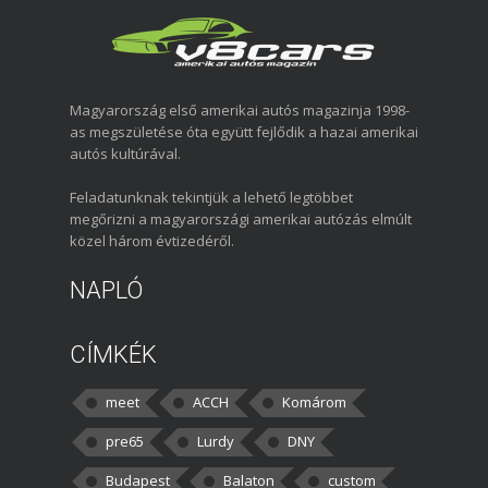
Magyarország első amerikai autós magazinja 1998-
as megszületése óta együtt fejlődik a hazai amerikai
autós kultúrával.
Feladatunknak tekintjük a lehető legtöbbet
megőrizni a magyarországi amerikai autózás elmúlt
közel három évtizedéről.
NAPLÓ
CÍMKÉK
meet
ACCH
Komárom
pre65
Lurdy
DNY
Budapest
Balaton
custom