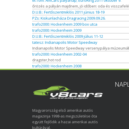
M.Tom: AmCars pályanap; EuroRing 2011 október 9.
őrözés a pályán majdnem, jó időben: oda és visszafelé is
D.U.B.: Fertőszentmiklós 2011 június 18-19
PZs: Kiskunlacháza Dragracing 2009.09.26.
trafo2000: Hockenheim 2009 box utca
trafo2000: Hockenheim 2009
D.U.B.: Fertőszentmiklós 2009 július 11-12
tatesz: Indianapolis Motor Speedway
Indianapolis Motor Speedway versenypálya múzeumába
trafo2000: Hockenheim 2002-04
dragster,hot rod
trafo2000: Hockenheim 2008
NAP
Magyarország első amerikai autós
magazinja 1998-as megszületése óta
együtt fejlődik a hazai amerikai autós
kultúrával.