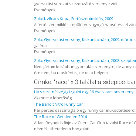
gyorsulási sorozat szezonzáró versenye volt...
Események
Zola: I. v8cars Kupa, Fertőszentmiklós, 2009
A fertőszentmiklósi repülőtér ragyogó napsütéssel várta
Események
Zola: Gyorsulási verseny, Kiskunlacháza, 2009. március
galéria
Események
Zola: Gyorsulási verseny, Kiskunlacháza, 2008. szepte
Nem jártam korábban gyorsulási versenyre, de annyi 
éreztem, ha utasként is, de ott a helyem...
Címke: "race" » 3 találat a sidepipe-ba
Ha szeretnél végig izgulni egy 36 éves kamionversenyt
Akkor itt a lehetőség!..
The Bandit Nitro Funny Car
Pár perces összefoglaló egy funny car működtetéséről. 
The Race of Gentlemen 2014
Adam Reynolds filmje az Oilers Car Club tavalyi Race o
néznél. Hihetetlen a hangulat!..