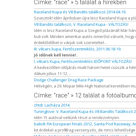
Címke: "race" » 5 találat a hírekben
Raceland Kupa és V8 Bandits találkozó 2014.04.19.
Sziasztok! Idén áprilisban újra lesz Raceland Kupa a plá
V8 Bandits találkozó, V. Raceland Kupa - VÁLTOZÁS!
Idén is lesz Raceland Kupa a Szeged plázánál! Már hár
buli volt. Minden amerikai autós ismerőst várunk, hogy
érdeklődőket is várjuk sok szeretettel...
III. v8cars kupa, Fertőszentmiklós, 2011.06.18-19.
Jó időnek kell lennie!
..
I. v8cars Kupa, Fertőszentmiklós IDŐPONT VÁLTOZÁS!
A kedvezőtlen időjárás miatt három hetet csúszik a hét
dátum július 11-12. ..
Dodge Challenger Drag Race Package
Hétvégén, a 29. Mopar Mile-High National keretében mut
Címke: "race" » 12 találat a fotóalbu
chtdi: Lacháza 2014.
Tuninglove: V. Raceland Kupa és V8 Bandits Találkozó 2
Idén 15 autóval vettünk részt a rendezvényen.
baliv8: FIA European Finals 2012, Santa Pod Raceway, A
kit érdekel a profi drag versenyzés, de nincs lehetőség