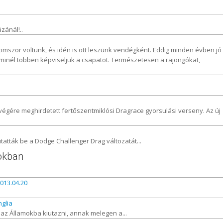
zánál!..
omszor voltunk, és idén is ott leszünk vendégként. Eddig minden évben jó
 minél többen képviseljük a csapatot. Természetesen a rajongókat,
végére meghirdetett fertőszentmiklósi Dragrace gyorsulási verseny. Az új
atták be a Dodge Challenger Drag változatát...
mokban
013.04.20
nglia
e az Államokba kiutazni, annak melegen a...