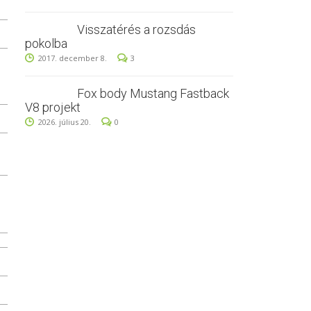
Visszatérés a rozsdás
pokolba
2017. december 8.
3
Fox body Mustang Fastback
V8 projekt
2026. július 20.
0