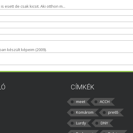
 esett de csak kicsit. Aki otthon m...
n készült képeim (2009).
LÓ
CÍMKÉK
meet
ACCH
Komárom
pre65
Lurdy
DNY