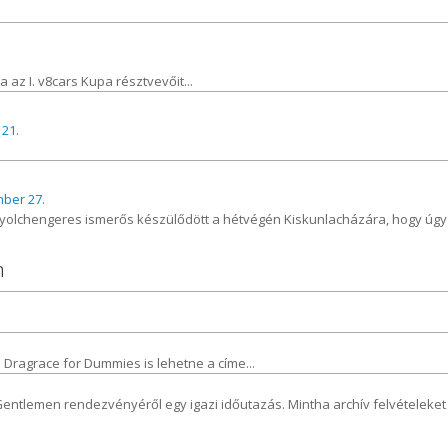
 az I. v8cars Kupa résztvevőit...
 21.
mber 27.
nyolchengeres ismerős készülődött a hétvégén Kiskunlacházára, hogy úgy
n
Dragrace for Dummies is lehetne a címe...
f Gentlemen rendezvényéről egy igazi időutazás. Mintha archív felvételeket