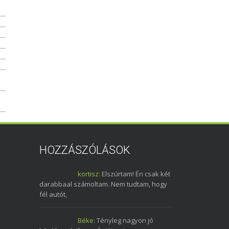
HOZZÁSZÓLÁSOK
kortisz:
Elszúrtam! Én csak két
darabbaal számoltam. Nem tudtam, hogy
fél autót,
Béke:
Tényleg nagyon jó