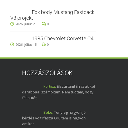
Fox body Mustang Fastback
V8 projekt
2026. július 20.
0
1985 Chevrolet Corvette C4
2026. július 15.
0
HOZZÁSZÓLÁSOK
kortisz:
Elszúrtam! Én csak két
darabbaal számoltam. Nem tudtam, hogy
fél autót,
Béke:
Tényleg nagyon jó
kérdés volt !fasza Örültem is nagyon,
amikor