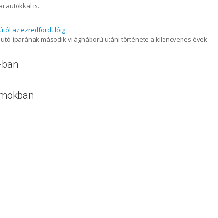
 autókkal is..
útól az ezredfordulóig
utó-iparának második világháború utáni története a kilencvenes évek
e-ban
n
bumokban