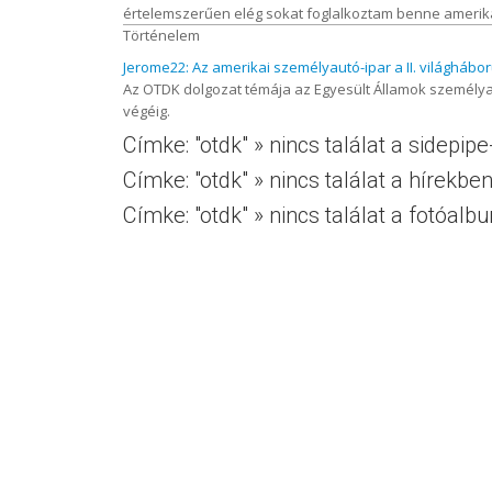
értelemszerűen elég sokat foglalkoztam benne amerikai
Történelem
Jerome22: Az amerikai személyautó-ipar a II. világhábor
Az OTDK dolgozat témája az Egyesült Államok személya
végéig.
Címke: "otdk" » nincs találat a sidepip
Címke: "otdk" » nincs találat a hírekbe
Címke: "otdk" » nincs találat a fotóal