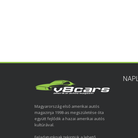
NAP
Magyarország első amerikai autós
magazinja 1998-as megszületése óta
együtt fejlődik a hazai amerikai autós
kultúrával.
Feladatunknak tekintjük a lehető