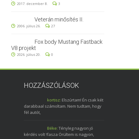
2017. december 8.
3
Veterán minősítés II.
2006. július 26.
27
Fox body Mustang Fastback
V8 projekt
2026. július 20.
0
HOZZÁSZÓLÁSOK
kortisz:
Elszúrtam! Én csak két
darabbaal számoltam. Nem tudtam, hogy
fél autót,
Béke:
Tényleg nagyon jó
kérdés volt !fasza Örültem is nagyon,