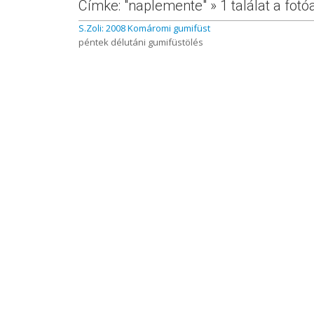
Címke: "naplemente" » 1 találat a fo
S.Zoli: 2008 Komáromi gumifüst
péntek délutáni gumifüstölés