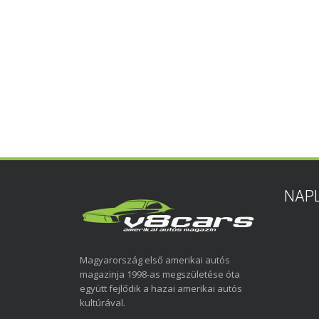
NAP
Magyarország első amerikai autós
magazinja 1998-as megszületése óta
együtt fejlődik a hazai amerikai autós
kultúrával.