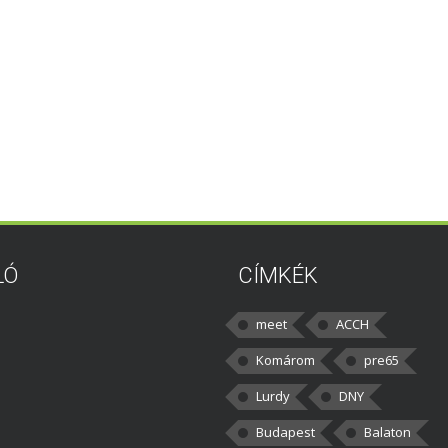
LÓ
CÍMKÉK
meet
ACCH
Komárom
pre65
Lurdy
DNY
Budapest
Balaton