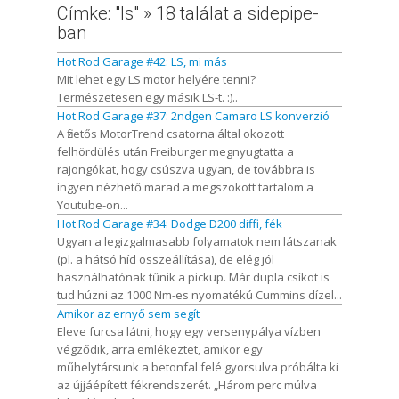
Címke: "ls" » 18 találat a sidepipe-
ban
Hot Rod Garage #42: LS, mi más
Mit lehet egy LS motor helyére tenni?
Természetesen egy másik LS-t. :)..
Hot Rod Garage #37: 2ndgen Camaro LS konverzió
A fizetős MotorTrend csatorna által okozott
felhördülés után Freiburger megnyugtatta a
rajongókat, hogy csúszva ugyan, de továbbra is
ingyen nézhető marad a megszokott tartalom a
Youtube-on...
Hot Rod Garage #34: Dodge D200 diffi, fék
Ugyan a legizgalmasabb folyamatok nem látszanak
(pl. a hátsó híd összeállítása), de elég jól
használhatónak tűnik a pickup. Már dupla csíkot is
tud húzni az 1000 Nm-es nyomatékú Cummins dízel...
Amikor az ernyő sem segít
Eleve furcsa látni, hogy egy versenypálya vízben
végződik, arra emlékeztet, amikor egy
műhelytársunk a betonfal felé gyorsulva próbálta ki
az újjáépített fékrendszerét. „Három perc múlva