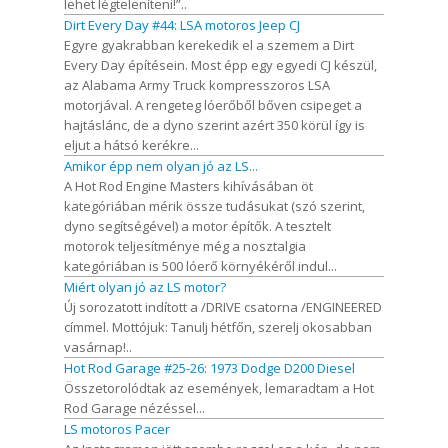
lehet légteleníteni!”..
Dirt Every Day #44: LSA motoros Jeep CJ
Egyre gyakrabban kerekedik el a szemem a Dirt
Every Day építésein. Most épp egy egyedi CJ készül,
az Alabama Army Truck kompresszoros LSA
motorjával. A rengeteg lóerőből bőven csipeget a
hajtáslánc, de a dyno szerint azért 350 körül így is
eljut a hátsó kerékre...
Amikor épp nem olyan jó az LS...
A Hot Rod Engine Masters kihívásában öt
kategóriában mérik össze tudásukat (szó szerint,
dyno segítségével) a motor építők. A tesztelt
motorok teljesítménye még a nosztalgia
kategóriában is 500 lóerő környékéről indul...
Miért olyan jó az LS motor?
Új sorozatott indított a /DRIVE csatorna /ENGINEERED
címmel. Mottójuk: Tanulj hétfőn, szerelj okosabban
vasárnap!..
Hot Rod Garage #25-26: 1973 Dodge D200 Diesel
Összetorolódtak az események, lemaradtam a Hot
Rod Garage nézéssel...
LS motoros Pacer