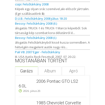
csipi: Felsőtárkány 2008
Képek egy olyan srác szemével,aki előszőr járt talin.
(Egri szállásadónk fia)
D.U.B.: Felsőtárkány 2008 július 18-20
Besssy: Felsőtárkány 2008 (II.)
álogatás TRUCK-1 és TRUCK-1 Marcsi képeiből. Sok
társasági kép szombat kora délutánról é...
Besssy: Felsőtárkány 2008 (I.)
álogatás Felsőtárkányból kissé kusza sorrendben. A
hétvégén megjelent autók nagy rés...
Pali V8: 2007 Eger - Felsőtárkány
III. USA Autós Rock Fesztivál, 2007. 07. 20-22.
MOSTANÁBAN TÖRTÉNT
Garázs
Album
Apró
2006 Pontiac GTO LS2
6.0L
2026. július 20.
1985 Chevrolet Corvette