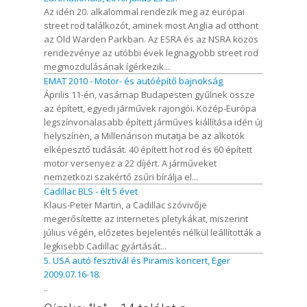
Az idén 20. alkalommal rendezik meg az európai
street rod találkozót, aminek most Anglia ad otthont
az Old Warden Parkban. Az ESRA és az NSRA közös
rendezvénye az utóbbi évek legnagyobb street rod
megmozdulásának ígérkezik...
EMAT 2010 - Motor- és autóépítő bajnokság
Április 11-én, vasárnap Budapesten gyűlnek össze
az épített, egyedi járművek rajongói. Közép-Európa
legszínvonalasabb épített járműves kiállítása idén új
helyszínen, a Millenárison mutatja be az alkotók
elképesztő tudását. 40 épített hot rod és 60 épített
motor versenyez a 22 díjért. A járműveket
nemzetközi szakértő zsűri bírálja el...
Cadillac BLS - élt 5 évet
Klaus-Peter Martin, a Cadillac szóvivője
megerősítette az internetes pletykákat, miszerint
július végén, előzetes bejelentés nélkül leállították a
legkisebb Cadillac gyártását...
5. USA autó fesztivál és Piramis koncert, Eger
2009.07.16-18.
..