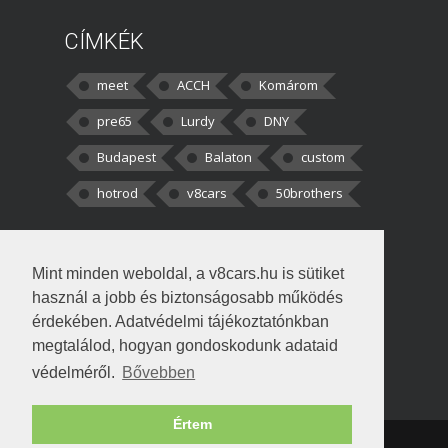
CÍMKÉK
meet
ACCH
Komárom
pre65
Lurdy
DNY
Budapest
Balaton
custom
hotrod
v8cars
50brothers
HOZZÁSZÓLÁSOK
Mint minden weboldal, a v8cars.hu is sütiket
kortisz:
Elszúrtam! Én csak két
használ a jobb és biztonságosabb működés
darabbaal számoltam. Nem tudtam, hogy fél autót,
érdekében. Adatvédelmi tájékoztatónkban
megtalálod, hogyan gondoskodunk adataid
Béke:
Tényleg nagyon jó kérdés volt
védelméről.
Bővebben
!fasza Örültem is nagyon, amikor
Értem
Copyright © 1998-2026 v8cars.hu
T
|
|
Szerzői jogok