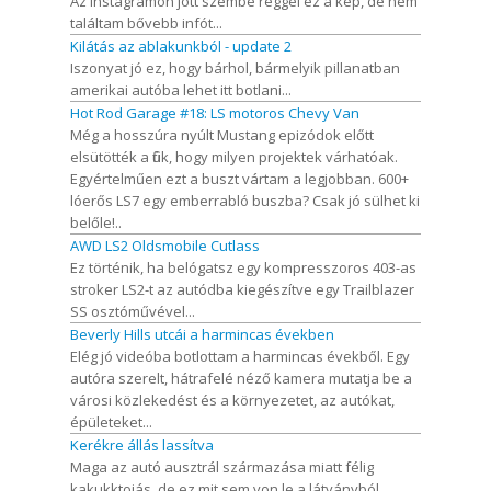
Az Instagramon jött szembe reggel ez a kép, de nem
találtam bővebb infót...
Kilátás az ablakunkból - update 2
Iszonyat jó ez, hogy bárhol, bármelyik pillanatban
amerikai autóba lehet itt botlani...
Hot Rod Garage #18: LS motoros Chevy Van
Még a hosszúra nyúlt Mustang epizódok előtt
elsütötték a fiúk, hogy milyen projektek várhatóak.
Egyértelműen ezt a buszt vártam a legjobban. 600+
lóerős LS7 egy emberrabló buszba? Csak jó sülhet ki
belőle!..
AWD LS2 Oldsmobile Cutlass
Ez történik, ha belógatsz egy kompresszoros 403-as
stroker LS2-t az autódba kiegészítve egy Trailblazer
SS osztóművével...
Beverly Hills utcái a harmincas években
Elég jó videóba botlottam a harmincas évekből. Egy
autóra szerelt, hátrafelé néző kamera mutatja be a
városi közlekedést és a környezetet, az autókat,
épületeket...
Kerékre állás lassítva
Maga az autó ausztrál származása miatt félig
kakukktojás, de ez mit sem von le a látványból,