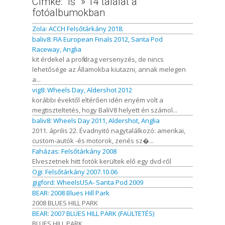
Címke: "ls" » 14 találat a
fotóalbumokban
Zola: ACCH Felsőtárkány 2018.
baliv8: FIA European Finals 2012, Santa Pod
Raceway, Anglia
kit érdekel a profi drag versenyzés, de nincs
lehetősége az Államokba kiutazni, annak melegen
a...
vig8: Wheels Day, Aldershot 2012
korábbi évektől eltérően idén enyém volt a
megtiszteltetés, hogy BaliV8 helyett én számol...
baliv8: Wheels Day 2011, Aldershot, Anglia
2011. április 22. Évadnyitó nagytalálkozó: amerikai,
custom-autók -és motorok, zenés sz�...
Faházas: Felsőtárkány 2008
Elveszetnek hitt fotók kerültek elő egy dvd-ről
Ogi: Felsőtárkány 2007.10.06
gigford: WheelsUSA- Santa Pod 2009
BEAR: 2008 Blues Hill Park
2008 BLUES HILL PARK
BEAR: 2007 BLUES HILL PARK (FAÜLTETÉS)
BLUES HILL PARK