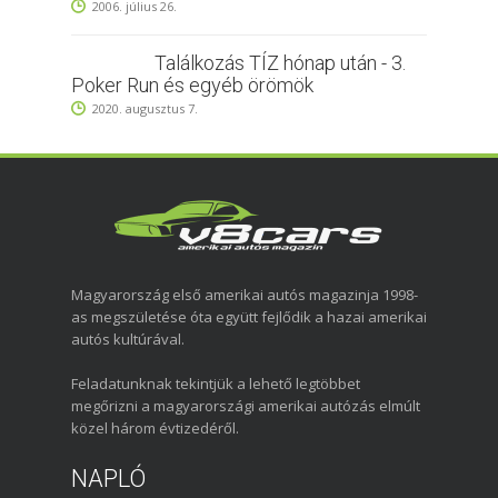
2006. július 26.
Találkozás TÍZ hónap után - 3.
Poker Run és egyéb örömök
2020. augusztus 7.
Magyarország első amerikai autós magazinja 1998-
as megszületése óta együtt fejlődik a hazai amerikai
autós kultúrával.
Feladatunknak tekintjük a lehető legtöbbet
megőrizni a magyarországi amerikai autózás elmúlt
közel három évtizedéről.
NAPLÓ