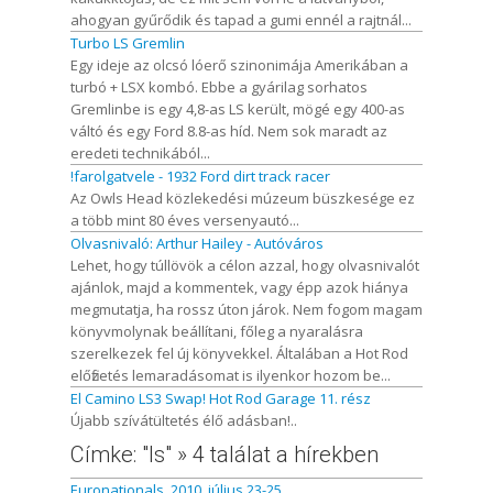
ahogyan gyűrődik és tapad a gumi ennél a rajtnál...
Turbo LS Gremlin
Egy ideje az olcsó lóerő szinonimája Amerikában a
turbó + LSX kombó. Ebbe a gyárilag sorhatos
Gremlinbe is egy 4,8-as LS került, mögé egy 400-as
váltó és egy Ford 8.8-as híd. Nem sok maradt az
eredeti technikából...
!farolgatvele - 1932 Ford dirt track racer
Az Owls Head közlekedési múzeum büszkesége ez
a több mint 80 éves versenyautó...
Olvasnivaló: Arthur Hailey - Autóváros
Lehet, hogy túllövök a célon azzal, hogy olvasnivalót
ajánlok, majd a kommentek, vagy épp azok hiánya
megmutatja, ha rossz úton járok. Nem fogom magam
könyvmolynak beállítani, főleg a nyaralásra
szerelkezek fel új könyvekkel. Általában a Hot Rod
előfizetés lemaradásomat is ilyenkor hozom be...
El Camino LS3 Swap! Hot Rod Garage 11. rész
Újabb szívátültetés élő adásban!..
Címke: "ls" » 4 találat a hírekben
Euronationals, 2010. július 23-25.