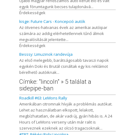
Újabb magyar rendszámos autó került elő és vált
egyik fórumtagunk becses tulajdonává...
Érdekességek
kisge: Future Cars - Koncepció autók
Az ötvenes-hatvanas évek az amerikai autóipar
számára az addig elérhetetlennek tűnő álmok
megvalósítását jelentette...
Érdekességek
Besssy: Limuzinok randevúja
Az első melegebb, barátságosabb tavaszi napok
egyikén Doki és Brutál csináltak egy kis reklámot
bérelhető autóiknak...
Címke: "lincoln" » 5 találat a
sidepipe-ban
Roadkill #63: LeMons Rally
Amerikában citromnak hívják a problémás autókat.
Lehet az használatban elkopott, lelakott,
megbízhatatlan, de akár vadi új, gyári hibás is. A 24
Hours of LeMons verseny után már ralit is
szerveznek ezeknek az olcsó tragacsoknak...
#TBT: Békési Robi Lincolnja