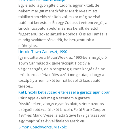
Egy eladó, agyongittelt (tudom, agyonkittelt, de
nekem már gitt marad) fehér Mark IV-es miatt
találkoztam először Robival, mikor még az első
autómat kerestem. Én egy Cutlass-t vettem végül, a
Lincoln csapaton belül máshoz került, de ettől
függetlenül sokat jártunk Robihoz. Ő is és Tamás is
mindig szakított ránk időt, ha beugrottunk a
műhelybe...
Lincoln Town Car teszt, 1990
Így mutatta be a MotorWeek az 1990-ben megújuló
Town Car második generációját. Pozitív a
végkicsengés, de a rengeteg gumicsikorgás és az
erős karosszéria dőlés azért megmutatja, hogy a
tesztpálya nem a két tonnát közelítő luxusautó
terepe...
Két Lincoln két évtized eltéréssel a garázs ajánlóban
Pár napja akadt meg a szemem a garázs
frissítéseken, ahogy egymás alatt, szinte azonos
szögből fotózva állt két Lincoln. Felül FrankCooper
1974-es Mark IV-ese, alatta Steve1979 garázsában
egy majd’ húsz évvel fiatalabb Mark VIII...
Simon Coachworks, Miskolc