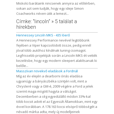
Miskolci barátaink nincsenek annyira az előtérben,
sokan azt sem tudják, hogy egy ideje Simon
Coachworks néven ütik a lemezt...
Címke: "lincoln" » 5 találat a
hírekben
Hennessey Lincoln MKS - 435 lóerő
A Hennessey Performance nevével legtöbbünk
fejében a Viper kapcsolódott össze, pedig ennél
jóval több autóhoz kínálnak tuning csomagot.
Legfrissebb projektjük során a Lincoln MKS-ét vették
kezelésbe, hogy egy modern sleepert alakítsanak ki
belőle...
Masszívan növekvő eladások a Fordnál
Míg az év elején a dearborni óriás eladása
ugyanúgy a bányászbéka szintjén volt, mint a
Chrysleré vagy a GM-é, 2009 végére a Ford a jelek
szerint maga mögött hagyta a válságot.
Decemberben a cég egyedülálló módon 33%-kal
több kocsit adott el az Egyesült Államokban, mint egy
évvel korábban. A 178.163 kocsi elsöprő többségét a
névadó márka adta, mely új modelljeinek