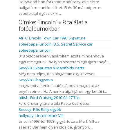
Hollywood-ban forgatott MadCrazyLove címre
hallgató romantikus filmet 15 és 30 másodperces
szpotokkal egészítik ki...
Címke: "lincoln" » 8 találat a
fotóalbumokban
AtiTC: Lincoln Town Car 1995 Signature
zoleepapa: Lincoln, U.S. Secret Service car
zoleepapa: Lincoln
018 októberében vásároltam azóta mindenhova
együtt megyünk. Nagyon szeretem egy igazi "hajó"...
SevyV8: Exhaustes & Manifolds Parts
Még nem teljes, de válogattam egy keveset...
SevyV8: Elhagyatva
lhagyatott amerikai autók, átadva magukat az
enyészetnek. Ha Amerika útjait járod egy-kettőt t...
attish: Ford Cruising 2010-04-17 Tök
Ford Cruising túra a töki Patkó Csárdába
Besssy: Pilis Rally egyéb
hollyday: Lincoln Mark VIII
Lincoln 1993-tól 1998-ig gyártotta a Mark VIII-as
szériát. Bár nem olyan idős de, gyönyőrű...