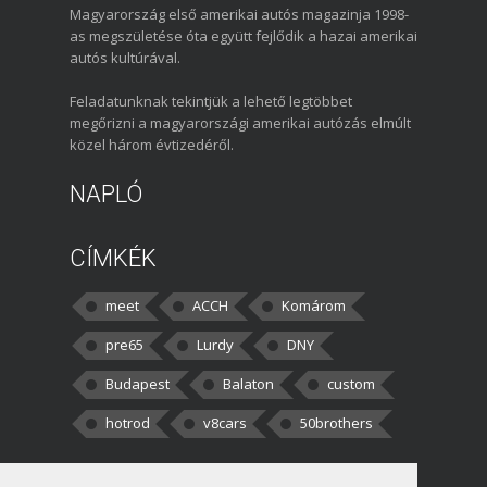
Magyarország első amerikai autós magazinja 1998-
as megszületése óta együtt fejlődik a hazai amerikai
autós kultúrával.
Feladatunknak tekintjük a lehető legtöbbet
megőrizni a magyarországi amerikai autózás elmúlt
közel három évtizedéről.
NAPLÓ
CÍMKÉK
meet
ACCH
Komárom
pre65
Lurdy
DNY
Budapest
Balaton
custom
hotrod
v8cars
50brothers