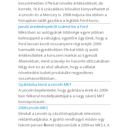
köszönhetően 37%-kal növelte értékesítését, de
korrekt, 16 é 6 százalékos bővülést könyvelhetett el
a Lincoln és a Mercury is. 2008 májusa óta ebben a
hónapban talált gazdára a legtöbb Ford-kocsi...
Javuló eredményekről számol be a Ford
Miközben az autógyárak többsége egyre jobban
belesüpped a válságba, egyelőre úgy tűnik, hogy a
Ford lassan kezdi visszanyerni régi erejét: 2009
harmadik negyedévében 5%-kal több új autót
értékesítettek a konszern márkái az Egyesült
Államokban, mind a tavalyi év hasonló időszakában.
Négy éve ez az első alkalom, hogy a vállalat
növekedést tudott produkálni negyedéves
összehasonlításban...
Gyártásba kerül a Lincoln MKT
A Lincoln bejelentette, hogy gyártásra érett és 2009-
ben felkerül modellpalettájára a nagy sikerű MKT
koncepcióautó...
2009 Lincoln MKS
Elindult a Lincoln új zászlóshajójának televíziós
reklámhadjárata. A gyártó rendhagyó módon egy
három perces filmmel népszerűsíti a 2009-es MKS-t. A