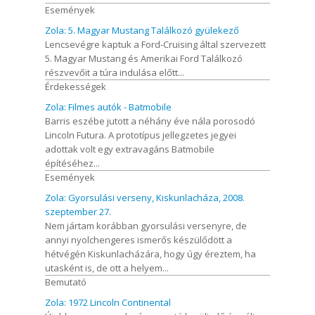
Események
Zola: 5. Magyar Mustang Találkozó gyülekező
Lencsevégre kaptuk a Ford-Cruising által szervezett
5. Magyar Mustang és Amerikai Ford Találkozó
részvevőit a túra indulása előtt...
Érdekességek
Zola: Filmes autók - Batmobile
Barris eszébe jutott a néhány éve nála porosodó
Lincoln Futura. A prototípus jellegzetes jegyei
adottak volt egy extravagáns Batmobile
építéséhez...
Események
Zola: Gyorsulási verseny, Kiskunlacháza, 2008.
szeptember 27.
Nem jártam korábban gyorsulási versenyre, de
annyi nyolchengeres ismerős készülődött a
hétvégén Kiskunlacházára, hogy úgy éreztem, ha
utasként is, de ott a helyem...
Bemutató
Zola: 1972 Lincoln Continental