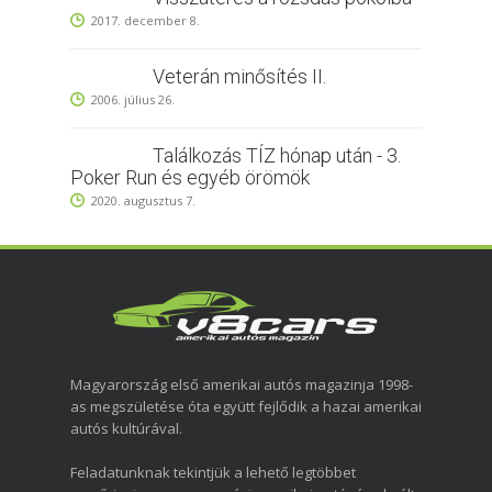
2017. december 8.
Veterán minősítés II.
2006. július 26.
Találkozás TÍZ hónap után - 3.
Poker Run és egyéb örömök
2020. augusztus 7.
Magyarország első amerikai autós magazinja 1998-
as megszületése óta együtt fejlődik a hazai amerikai
autós kultúrával.
Feladatunknak tekintjük a lehető legtöbbet