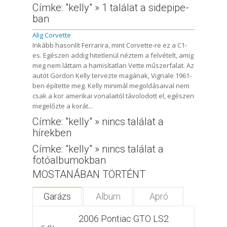
Címke: "kelly" » 1 találat a sidepipe-
ban
Alig Corvette
Inkább hasonlít Ferrarira, mint Corvette-re ez a C1-
es. Egészen addig hitetlenül néztem a felvételt, amíg
meg nem láttam a hamisítatlan Vette műszerfalat. Az
autót Gordon Kelly tervezte magának, Vignale 1961-
ben építette meg. Kelly minimál megoldásaival nem
csak a kor amerikai vonalaitól távolodott el, egészen
megelőzte a korát...
Címke: "kelly" » nincs találat a
hírekben
Címke: "kelly" » nincs találat a
fotóalbumokban
MOSTANÁBAN TÖRTÉNT
Garázs
Album
Apró
2006 Pontiac GTO LS2