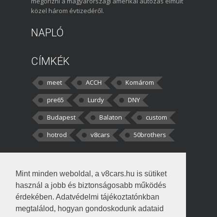
megőrizni a magyarországi amerikai autózás elmúlt
közel három évtizedéről.
NAPLÓ
CÍMKÉK
meet
ACCH
Komárom
pre65
Lurdy
DNY
Budapest
Balaton
custom
hotrod
v8cars
50brothers
HOZZÁSZÓLÁSOK
Mint minden weboldal, a v8cars.hu is sütiket
kortisz:
Elszúrtam! Én csak két
használ a jobb és biztonságosabb működés
darabbaal számoltam. Nem tudtam, hogy fél autót,
érdekében. Adatvédelmi tájékoztatónkban
megtalálod, hogyan gondoskodunk adataid