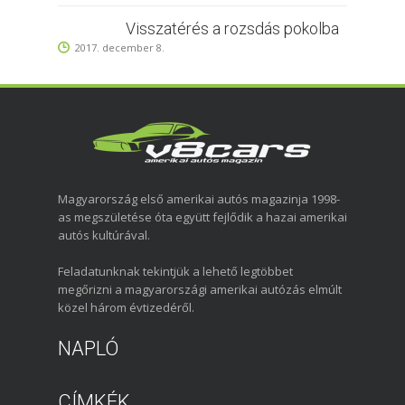
Visszatérés a rozsdás pokolba
2017. december 8.
Magyarország első amerikai autós magazinja 1998-
as megszületése óta együtt fejlődik a hazai amerikai
autós kultúrával.
Feladatunknak tekintjük a lehető legtöbbet
megőrizni a magyarországi amerikai autózás elmúlt
közel három évtizedéről.
NAPLÓ
CÍMKÉK