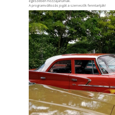
egészében hozzájárulnak.
A programváltozás jogát a szervezők fenntartják!