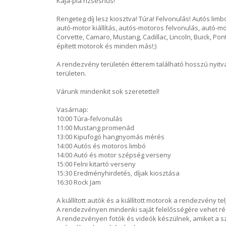
Kaja-pia rizseshús!
Rengeteg díj lesz kiosztva! Túra! Felvonulás! Autós lim
autó-motor kiállítás, autós-motoros felvonulás, autó-m
Corvette, Camaro, Mustang, Cadillac, Lincoln, Buick, Pon
épített motorok és minden más!;)
A rendezvény területén étterem található hosszú nyitvat
területen.
Várunk mindenkit sok szeretettel!
Vasárnap:
10:00 Túra-felvonulás
11:00 Mustang promenád
13:00 Kipufogó hangnyomás mérés
14:00 Autós és motoros limbó
14:00 Autó és motor szépség verseny
15:00 Felni kitartó verseny
15:30 Eredményhirdetés, díjak kiosztása
16:30 Rock Jam
A kiállított autók és a kiállított motorok a rendezvény tel
A rendezvényen mindenki saját felelősségére vehet ré
A rendezvényen fotók és videók készülnek, amiket a 