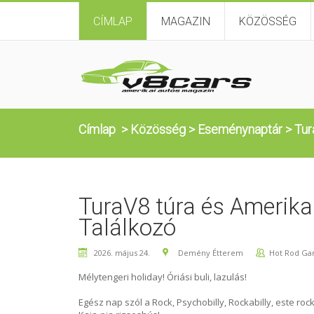
CÍMLAP
MAGAZIN
KÖZÖSSÉG
Címlap
>
Közösség
>
Eseménynaptár
>
Tur
TuraV8 túra és Amerika
Találkozó
2026. május 24.
Demény Étterem
Hot Rod Ga
Mélytengeri holiday! Óriási buli, lazulás!
Egész nap szól a Rock, Psychobilly, Rockabilly, este rock