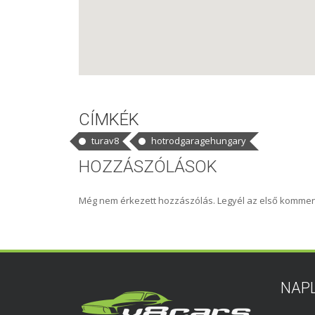
CÍMKÉK
turav8
hotrodgaragehungary
HOZZÁSZÓLÁSOK
Még nem érkezett hozzászólás. Legyél az első kommen
NAP