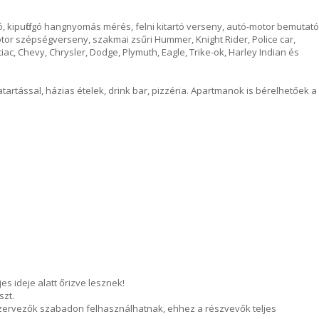
bó, kipuffogó hangnyomás mérés, felni kitartó verseny, autó-motor bemutató
otor szépségverseny, szakmai zsűri Hummer, Knight Rider, Police car,
tiac, Chevy, Chrysler, Dodge, Plymuth, Eagle, Trike-ok, Harley Indian és
artással, házias ételek, drink bar, pizzéria. Apartmanok is bérelhetőek a
jes ideje alatt őrizve lesznek!
szt.
szervezők szabadon felhasználhatnak, ehhez a részvevők teljes