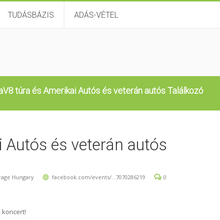
TUDÁSBÁZIS
ADÁS-VÉTEL
aV8 túra és Amerikai Autós és veterán autós Találkozó
i Autós és veterán autós
rage Hungary
facebook.com/events/...7070286219
0
 koncert!