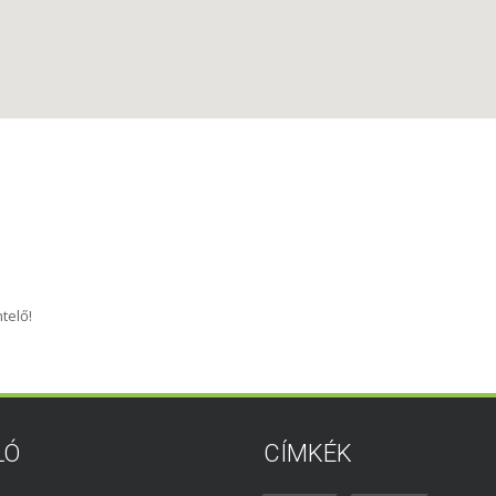
telő!
LÓ
CÍMKÉK