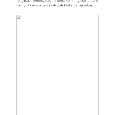
felújítsa. Természetesen most ez a legelső autó is
karnyújtásnyira van a látogatóktól a múzeumban.