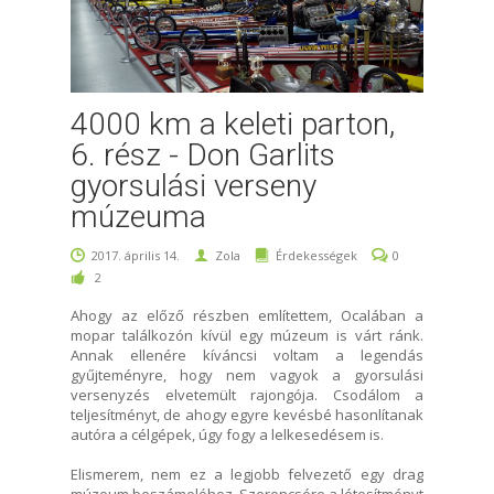
4000 km a keleti parton,
6. rész - Don Garlits
gyorsulási verseny
múzeuma
2017. április 14.
Zola
Érdekességek
0
2
Ahogy az előző részben említettem, Ocalában a
mopar találkozón kívül egy múzeum is várt ránk.
Annak ellenére kíváncsi voltam a legendás
gyűjteményre, hogy nem vagyok a gyorsulási
versenyzés elvetemült rajongója. Csodálom a
teljesítményt, de ahogy egyre kevésbé hasonlítanak
autóra a célgépek, úgy fogy a lelkesedésem is.
Elismerem, nem ez a legjobb felvezető egy drag
múzeum beszámolóhoz. Szerencsére a létesítményt