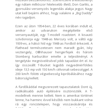
egy nálam milliószor hitelesebb illető, Don Garlits, a
gyorsulási versenyzés legendás alakja jegyzi. Nagy
utat kell bejárni ahhoz, hogy valakire a „Big Daddy”
név ragadjon.
Ezen az úton 1954-ben, 22 éves korában indult el,
amikor az udvarukon megépítette első
versenyautóját, egy T-modell roadstert. A kisautó
szívdonorja egy 1948-as Mercury volt, a váltó egy
1939-es, a hátsó híd egy 1948-as Fordból érkezett. A
Flathead természetesen nem maradt gyári, Isky
veztengely, Offenhauser hengerfejek és három
Stomberg karburátor emelte a teljesítményt. A
tengelytáv megnövelésével jobb tapadást ért el. Az
így összeállt T-Bucket legjobb negyedmérföldes
ideje 13,5 mp volt 150 km/h célvonali sebességgel. A
200 km/h fölötti végsebesség kipróbálásához nagy
bátorság kellett.
A fürdőkáddal megszerezett tapasztalatok Dont új,
radikálisabb autó építésére ösztönözték. A T-
modellnek mennie kellett. Nem is amerikai történet
lenne, ha harminc évvel később nem bukkant volna
rá egy roncstelepen, hogy visszavásárolja és