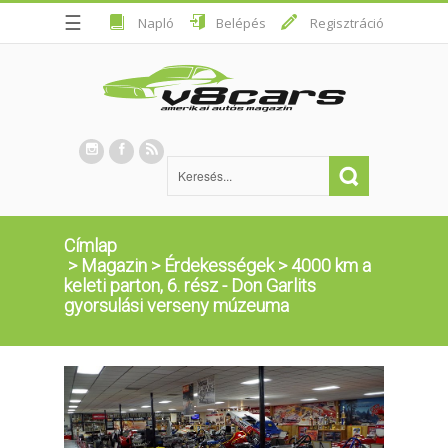
☰
Napló
Belépés
Regisztráció
Címlap
>
Magazin
>
Érdekességek
>
4000 km a
keleti parton, 6. rész - Don Garlits
gyorsulási verseny múzeuma