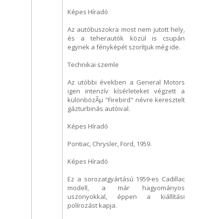
Képes Híradó
Az autóbuszokra most nem jutott hely,
és a teherautók közül is csupán
egynek a fényképét szorítjuk még ide.
Technikai szemle
Az utóbbi években a General Motors
igen intenzív kísérleteket végzett a
különbözÃµ "Firebird" névre keresztelt
gázturbinás autóival.
Képes Híradó
Pontiac, Chrysler, Ford, 1959.
Képes Híradó
Ez a sorozatgyártású 1959-es Cadillac
modell, a már hagyományos
uszonyokkal, éppen a kiállítási
polírozást kapja.