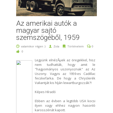
Az amerikai autók a
magyar sajtó
szemszögéből, 1959
valamikor régen :)
Zola
Történelem
0
0
Legyünk elnézÃµek az öregekkel, hisz
nem tudhatták, hogy amit le
"hagyományos uszonyoznak" az Az
Uszony. Vagyis az 1959-es Cadillac
fecskefarka. De hogy a Chryslerék
Valiantját kis híján lewartburgozzák?!
Képes Híradó
Ebben az évben a legtöbb USA kocsi
ilyen vagy ehhez nagyon hasonló
karosszériát kapott.