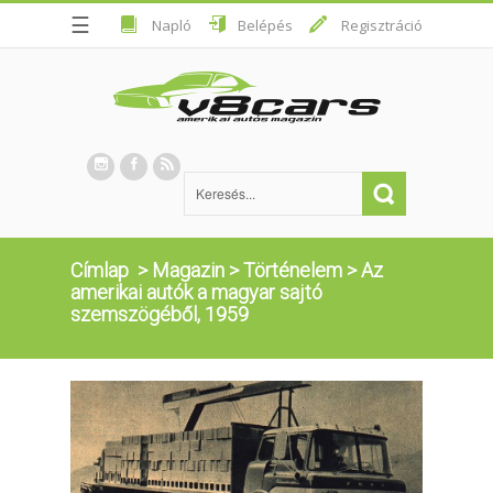
☰
Napló
Belépés
Regisztráció
Címlap
>
Magazin
>
Történelem
>
Az
amerikai autók a magyar sajtó
szemszögéből, 1959