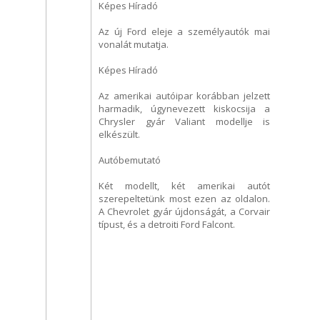
Képes Híradó
Az új Ford eleje a személyautók mai
vonalát mutatja.
Képes Híradó
Az amerikai autóipar korábban jelzett
harmadik, úgynevezett kiskocsija a
Chrysler gyár Valiant modellje is
elkészült.
Autóbemutató
Két modellt, két amerikai autót
szerepeltetünk most ezen az oldalon.
A Chevrolet gyár újdonságát, a Corvair
típust, és a detroiti Ford Falcont.