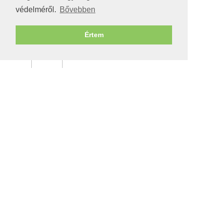
védelméről.
Bővebben
Értem