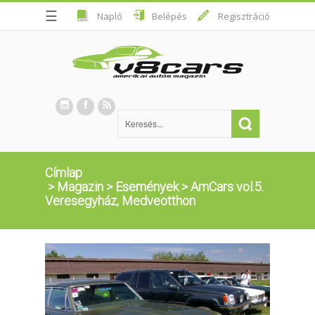
☰
Napló
Belépés
Regisztráció
Címlap
>
Magazin
>
Események
>
AmCars vol.5.
Veresegyház, Medveotthon