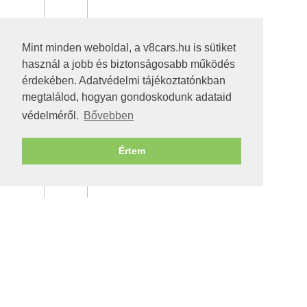
Mint minden weboldal, a v8cars.hu is sütiket
használ a jobb és biztonságosabb működés
érdekében. Adatvédelmi tájékoztatónkban
megtalálod, hogyan gondoskodunk adataid
védelméről.
Bővebben
Értem