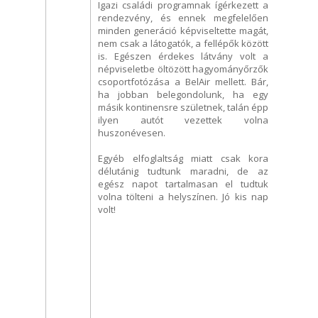
Igazi családi programnak ígérkezett a
rendezvény, és ennek megfelelően
minden generáció képviseltette magát,
nem csak a látogatók, a fellépők között
is. Egészen érdekes látvány volt a
népviseletbe öltözött hagyományőrzők
csoportfotózása a BelAir mellett. Bár,
ha jobban belegondolunk, ha egy
másik kontinensre születnek, talán épp
ilyen autót vezettek volna
huszonévesen.
Egyéb elfoglaltság miatt csak kora
délutánig tudtunk maradni, de az
egész napot tartalmasan el tudtuk
volna tölteni a helyszínen. Jó kis nap
volt!