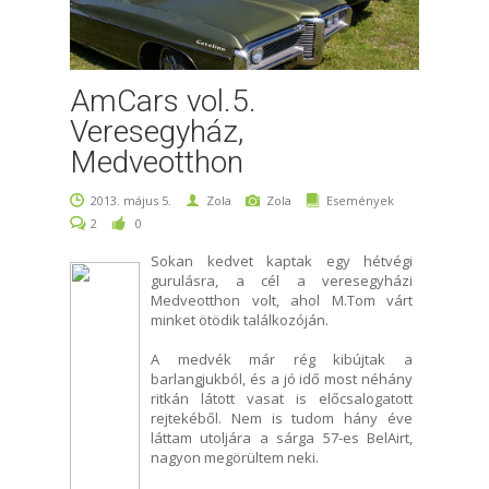
AmCars vol.5.
Veresegyház,
Medveotthon
2013. május 5.
Zola
Zola
Események
2
0
Sokan kedvet kaptak egy hétvégi
gurulásra, a cél a veresegyházi
Medveotthon volt, ahol M.Tom várt
minket ötödik találkozóján.
A medvék már rég kibújtak a
barlangjukból, és a jó idő most néhány
ritkán látott vasat is előcsalogatott
rejtekéből. Nem is tudom hány éve
láttam utoljára a sárga 57-es BelAirt,
nagyon megörültem neki.