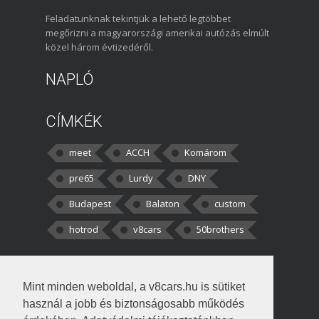
Feladatunknak tekintjük a lehető legtöbbet
megőrizni a magyarországi amerikai autózás elmúlt
közel három évtizedéről.
NAPLÓ
CÍMKÉK
meet
ACCH
Komárom
pre65
Lurdy
DNY
Budapest
Balaton
custom
hotrod
v8cars
50brothers
HOZZÁSZÓLÁSOK
Mint minden weboldal, a v8cars.hu is sütiket
kortisz:
Elszúrtam! Én csak két
használ a jobb és biztonságosabb működés
darabbaal számoltam. Nem tudtam, hogy fél autót,