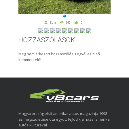
Zola
540
0
HOZZÁSZÓLÁSOK
Még nem érkezett hozzászólás. Legyél az első
kommentelő!
Magyarország első amerikai autós magazinja 1998-
as megszületése óta együtt fejlődik a hazai amerikai
autós kultúrával.