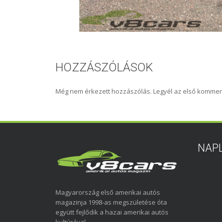
HOZZÁSZÓLÁSOK
Még nem érkezett hozzászólás. Legyél az első kommen
NAP
Magyarország első amerikai autós
magazinja 1998-as megszületése óta
együtt fejlődik a hazai amerikai autós
kultúrával.