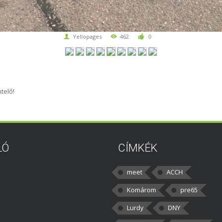
Yellopages
462
0
telő!
LÓ
CÍMKÉK
meet
ACCH
Komárom
pre65
Lurdy
DNY