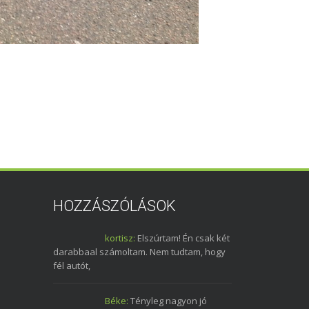
HOZZÁSZÓLÁSOK
kortisz:
Elszúrtam! Én csak két
darabbaal számoltam. Nem tudtam, hogy
fél autót,
Béke:
Tényleg nagyon jó