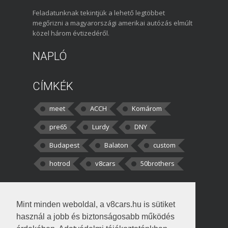
Feladatunknak tekintjük a lehető legtöbbet
megőrizni a magyarországi amerikai autózás elmúlt
közel három évtizedéről.
NAPLÓ
CÍMKÉK
meet
ACCH
Komárom
pre65
Lurdy
DNY
Budapest
Balaton
custom
hotrod
v8cars
50brothers
HOZZÁSZÓLÁSOK
Mint minden weboldal, a v8cars.hu is sütiket
kortisz:
Elszúrtam! Én csak két
használ a jobb és biztonságosabb működés
darabbaal számoltam. Nem tudtam, hogy fél autót,