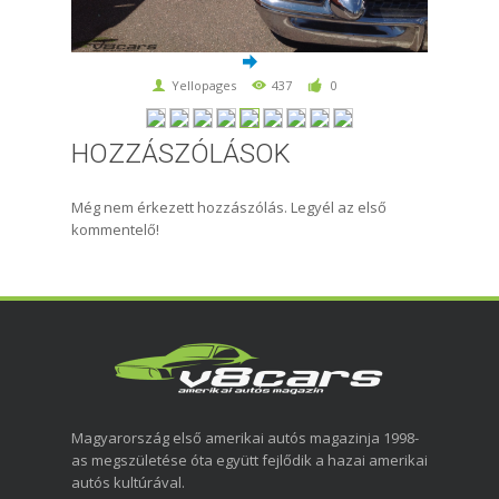
Yellopages
437
0
HOZZÁSZÓLÁSOK
Még nem érkezett hozzászólás. Legyél az első
kommentelő!
Magyarország első amerikai autós magazinja 1998-
as megszületése óta együtt fejlődik a hazai amerikai
autós kultúrával.