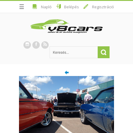
☰
Napló
Belépés
Regisztráció