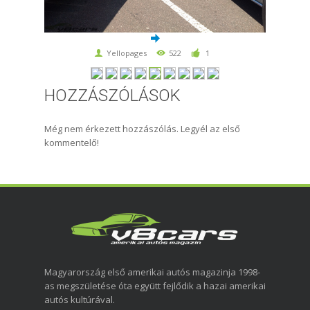
Yellopages
522
1
HOZZÁSZÓLÁSOK
Még nem érkezett hozzászólás. Legyél az első
kommentelő!
Magyarország első amerikai autós magazinja 1998-
as megszületése óta együtt fejlődik a hazai amerikai
autós kultúrával.