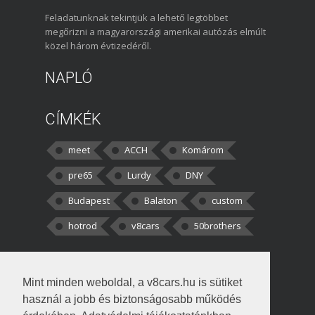
Feladatunknak tekintjük a lehető legtöbbet
megőrizni a magyarországi amerikai autózás elmúlt
közel három évtizedéről.
NAPLÓ
CÍMKÉK
meet
ACCH
Komárom
pre65
Lurdy
DNY
Budapest
Balaton
custom
hotrod
v8cars
50brothers
HOZZÁSZÓLÁSOK
Mint minden weboldal, a v8cars.hu is sütiket
kortisz:
Elszúrtam! Én csak két
használ a jobb és biztonságosabb működés
darabbaal számoltam. Nem tudtam, hogy fél autót,