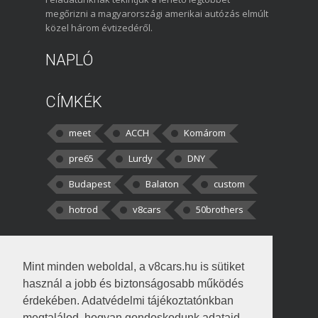
megőrizni a magyarországi amerikai autózás elmúlt
közel három évtizedéről.
NAPLÓ
CÍMKÉK
meet
ACCH
Komárom
pre65
Lurdy
DNY
Budapest
Balaton
custom
hotrod
v8cars
50brothers
HOZZÁSZÓLÁSOK
Mint minden weboldal, a v8cars.hu is sütiket
kortisz:
Elszúrtam! Én csak két
használ a jobb és biztonságosabb működés
darabbaal számoltam. Nem tudtam, hogy fél autót,
érdekében. Adatvédelmi tájékoztatónkban
megtalálod, hogyan gondoskodunk adataid