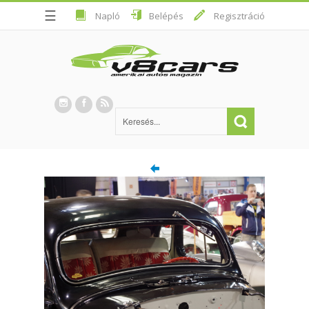
☰
Napló
Belépés
Regisztráció