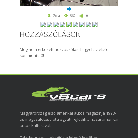
Zola
567
0
HOZZÁSZÓLÁSOK
Még nem érkezett hozzászólás. Legyél az első
kommentelő!
Magyarország első amerikai autós magazinja 1998-
as megszületése óta együtt fejlődik a hazai amerikai
autós kultúrával.
Feladatunknak tekintjük a lehető legtöbbet