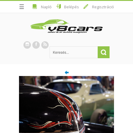
☰
Napló
Belépés
Regisztráció