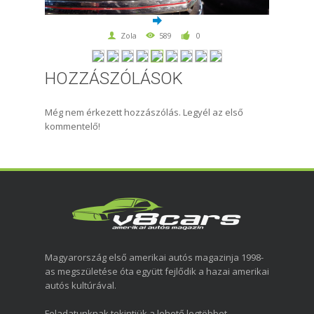
Zola
589
0
HOZZÁSZÓLÁSOK
Még nem érkezett hozzászólás. Legyél az első
kommentelő!
Magyarország első amerikai autós magazinja 1998-
as megszületése óta együtt fejlődik a hazai amerikai
autós kultúrával.
Feladatunknak tekintjük a lehető legtöbbet