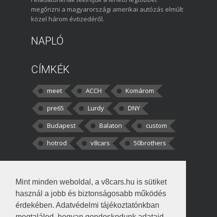
megőrizni a magyarországi amerikai autózás elmúlt
közel három évtizedéről.
NAPLÓ
CÍMKÉK
meet
ACCH
Komárom
pre65
Lurdy
DNY
Budapest
Balaton
custom
hotrod
v8cars
50brothers
HOZZÁSZÓLÁSOK
Mint minden weboldal, a v8cars.hu is sütiket
kortisz:
Elszúrtam! Én csak két
használ a jobb és biztonságosabb működés
darabbaal számoltam. Nem tudtam, hogy fél autót,
érdekében. Adatvédelmi tájékoztatónkban
megtalálod, hogyan gondoskodunk adataid