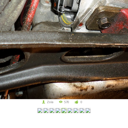
Zola
570
0