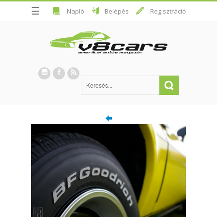
☰
Napló
Belépés
Regisztráció