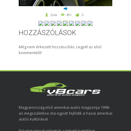
Zola
491
0
HOZZÁSZÓLÁSOK
Még nem érkezett hozzászólás. Legyél az első
kommentelő!
Magyarország első amerikai autós magazinja 1998-
as megszületése óta együtt fejlődik a hazai amerikai
autós kultúrával.
Feladatunknak tekintjük a lehető legtöbbet