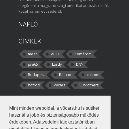
megőrizni a magyarországi amerikai autózás elmúlt
közel három évtizedéről.
NAPLÓ
CÍMKÉK
meet
ACCH
Komárom
pre65
Lurdy
DNY
Budapest
Balaton
custom
hotrod
v8cars
50brothers
HOZZÁSZÓLÁSOK
Mint minden weboldal, a v8cars.hu is sütiket
kortisz:
Elszúrtam! Én csak két
használ a jobb és biztonságosabb működés
darabbaal számoltam. Nem tudtam, hogy fél autót,
érdekében. Adatvédelmi tájékoztatónkban
megtalálod, hogyan gondoskodunk adataid