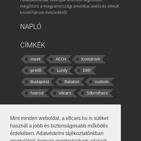
megőrizni a magyarországi amerikai autózás elmúlt
közel három évtizedéről.
NAPLÓ
CÍMKÉK
meet
ACCH
Komárom
pre65
Lurdy
DNY
Budapest
Balaton
custom
hotrod
v8cars
50brothers
HOZZÁSZÓLÁSOK
Mint minden weboldal, a v8cars.hu is sütiket
kortisz:
Elszúrtam! Én csak két
használ a jobb és biztonságosabb működés
darabbaal számoltam. Nem tudtam, hogy fél autót,
érdekében. Adatvédelmi tájékoztatónkban
megtalálod, hogyan gondoskodunk adataid