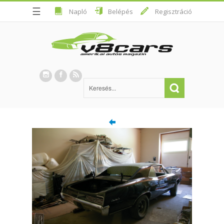
☰
Napló
Belépés
Regisztráció