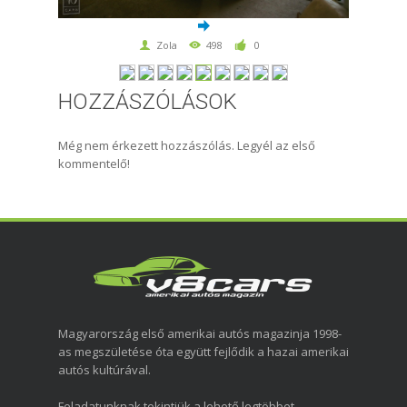
Zola
498
0
HOZZÁSZÓLÁSOK
Még nem érkezett hozzászólás. Legyél az első
kommentelő!
Magyarország első amerikai autós magazinja 1998-
as megszületése óta együtt fejlődik a hazai amerikai
autós kultúrával.
Feladatunknak tekintjük a lehető legtöbbet