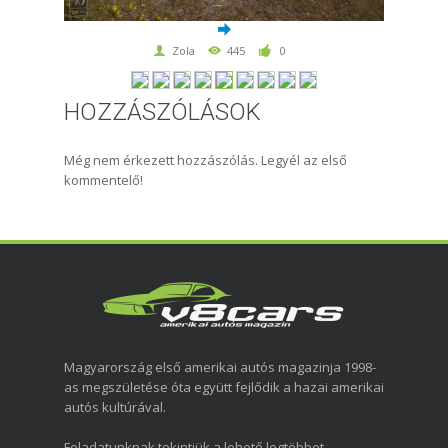
Zola
445
0
HOZZÁSZÓLÁSOK
Még nem érkezett hozzászólás. Legyél az első
kommentelő!
Magyarország első amerikai autós magazinja 1998-
as megszületése óta együtt fejlődik a hazai amerikai
autós kultúrával.
Feladatunknak tekintjük a lehető legtöbbet