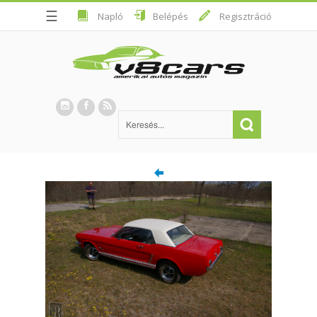
☰
Napló
Belépés
Regisztráció