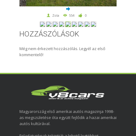
Zola
554
0
HOZZÁSZÓLÁSOK
Még nem érkezett hozzászólás. Legyél az első
kommentelő!
Magyarország első amerikai autós magazinja 1998-
as megszületése óta együtt fejlődik a hazai amerikai
autós kultúrával.
Feladatunknak tekintjük a lehető legtöbbet