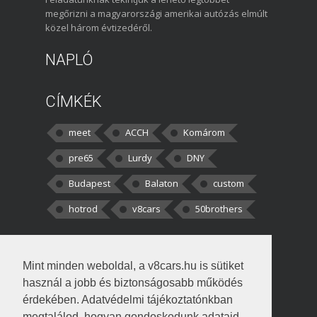
megőrizni a magyarországi amerikai autózás elmúlt
közel három évtizedéről.
NAPLÓ
CÍMKÉK
meet
ACCH
Komárom
pre65
Lurdy
DNY
Budapest
Balaton
custom
hotrod
v8cars
50brothers
HOZZÁSZÓLÁSOK
Mint minden weboldal, a v8cars.hu is sütiket
kortisz:
Elszúrtam! Én csak két
használ a jobb és biztonságosabb működés
darabbaal számoltam. Nem tudtam, hogy fél autót,
érdekében. Adatvédelmi tájékoztatónkban
megtalálod, hogyan gondoskodunk adataid