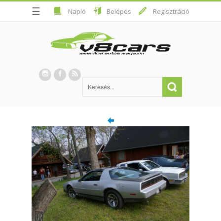
☰
Napló
Belépés
Regisztráció