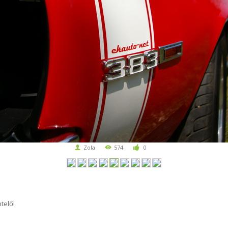
Zola
574
0
telő!