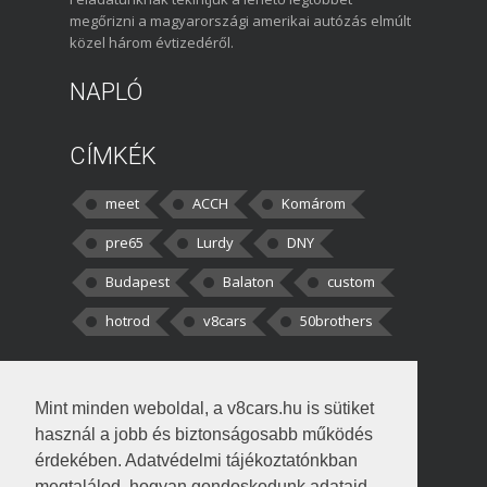
megőrizni a magyarországi amerikai autózás elmúlt
közel három évtizedéről.
NAPLÓ
CÍMKÉK
meet
ACCH
Komárom
pre65
Lurdy
DNY
Budapest
Balaton
custom
hotrod
v8cars
50brothers
HOZZÁSZÓLÁSOK
Mint minden weboldal, a v8cars.hu is sütiket
kortisz:
Elszúrtam! Én csak két
használ a jobb és biztonságosabb működés
darabbaal számoltam. Nem tudtam, hogy fél autót,
érdekében. Adatvédelmi tájékoztatónkban
megtalálod, hogyan gondoskodunk adataid