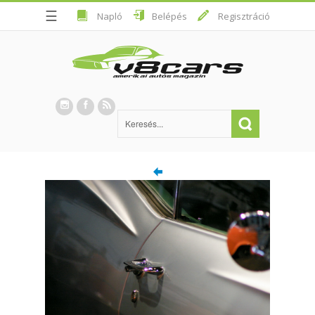
☰
Napló
Belépés
Regisztráció