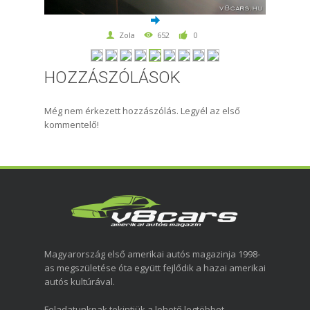
Zola
652
0
HOZZÁSZÓLÁSOK
Még nem érkezett hozzászólás. Legyél az első
kommentelő!
Magyarország első amerikai autós magazinja 1998-
as megszületése óta együtt fejlődik a hazai amerikai
autós kultúrával.
Feladatunknak tekintjük a lehető legtöbbet