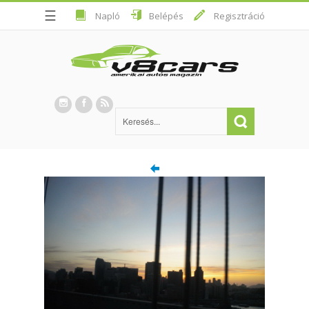
☰
Napló
Belépés
Regisztráció