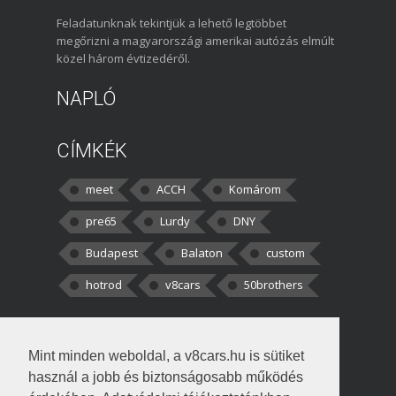
Feladatunknak tekintjük a lehető legtöbbet
megőrizni a magyarországi amerikai autózás elmúlt
közel három évtizedéről.
NAPLÓ
CÍMKÉK
meet
ACCH
Komárom
pre65
Lurdy
DNY
Budapest
Balaton
custom
hotrod
v8cars
50brothers
HOZZÁSZÓLÁSOK
Mint minden weboldal, a v8cars.hu is sütiket
kortisz:
Elszúrtam! Én csak két
használ a jobb és biztonságosabb működés
darabbaal számoltam. Nem tudtam, hogy fél autót,