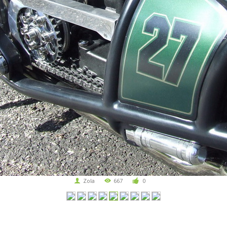
Zola
667
0