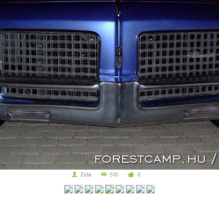
Zola
510
0