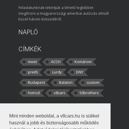
Feladatunknak tekintjük a lehető legtöbbet
megőrizni a magyarországi amerikai autózás elmúlt
közel három évtizedéről.
NAPLÓ
CÍMKÉK
meet
ACCH
Komárom
pre65
Lurdy
DNY
Budapest
Balaton
custom
hotrod
v8cars
50brothers
HOZZÁSZÓLÁSOK
Mint minden weboldal, a v8cars.hu is sütiket
kortisz:
Elszúrtam! Én csak két
használ a jobb és biztonságosabb működés
darabbaal számoltam. Nem tudtam, hogy fél autót,