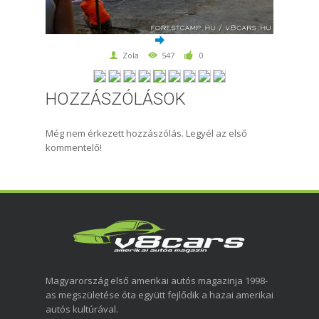
Zola
547
0
HOZZÁSZÓLÁSOK
Még nem érkezett hozzászólás. Legyél az első
kommentelő!
Magyarország első amerikai autós magazinja 1998-
as megszületése óta együtt fejlődik a hazai amerikai
autós kultúrával.