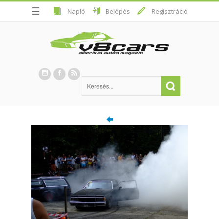
☰
Napló
Belépés
Regisztráció