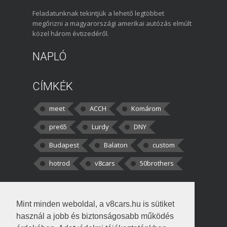
Feladatunknak tekintjük a lehető legtöbbet
megőrizni a magyarországi amerikai autózás elmúlt
közel három évtizedéről.
NAPLÓ
CÍMKÉK
meet
ACCH
Komárom
pre65
Lurdy
DNY
Budapest
Balaton
custom
hotrod
v8cars
50brothers
HOZZÁSZÓLÁSOK
Mint minden weboldal, a v8cars.hu is sütiket
kortisz:
Elszúrtam! Én csak két
használ a jobb és biztonságosabb működés
darabbaal számoltam. Nem tudtam, hogy fél autót,