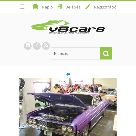
☰
Napló
Belépés
Regisztráció