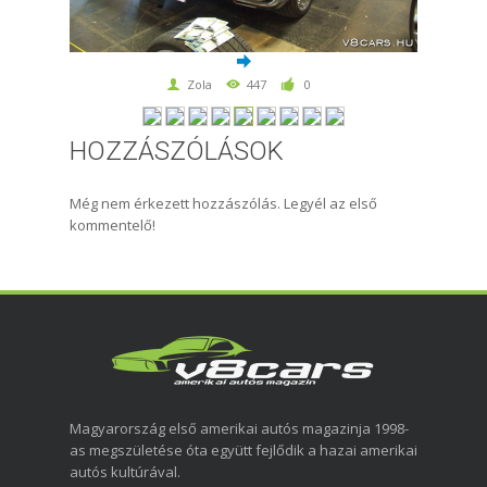
Zola
447
0
HOZZÁSZÓLÁSOK
Még nem érkezett hozzászólás. Legyél az első
kommentelő!
Magyarország első amerikai autós magazinja 1998-
as megszületése óta együtt fejlődik a hazai amerikai
autós kultúrával.