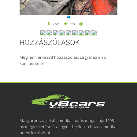
Zola
658
0
HOZZÁSZÓLÁSOK
Még nem érkezett hozzászólás. Legyél az első
kommentelő!
Magyarország első amerikai autós magazinja 1998-
as megszületése óta együtt fejlődik a hazai amerikai
autós kultúrával.