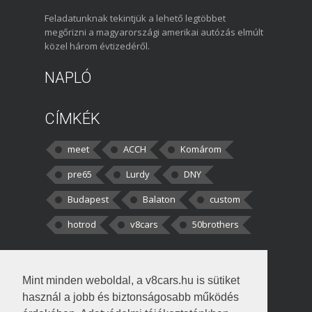
Feladatunknak tekintjük a lehető legtöbbet
megőrizni a magyarországi amerikai autózás elmúlt
közel három évtizedéről.
NAPLÓ
CÍMKÉK
meet
ACCH
Komárom
pre65
Lurdy
DNY
Budapest
Balaton
custom
hotrod
v8cars
50brothers
HOZZÁSZÓLÁSOK
Mint minden weboldal, a v8cars.hu is sütiket
kortisz:
Elszúrtam! Én csak két
használ a jobb és biztonságosabb működés
darabbaal számoltam. Nem tudtam, hogy fél autót,