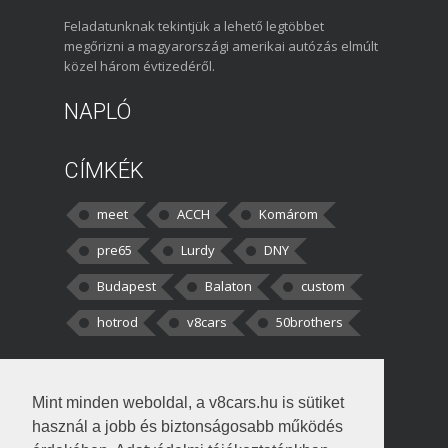
Feladatunknak tekintjük a lehető legtöbbet
megőrizni a magyarországi amerikai autózás elmúlt
közel három évtizedéről.
NAPLÓ
CÍMKÉK
meet
ACCH
Komárom
pre65
Lurdy
DNY
Budapest
Balaton
custom
hotrod
v8cars
50brothers
HOZZÁSZÓLÁSOK
Mint minden weboldal, a v8cars.hu is sütiket
kortisz:
Elszúrtam! Én csak két
használ a jobb és biztonságosabb működés
darabbaal számoltam. Nem tudtam, hogy fél autót,