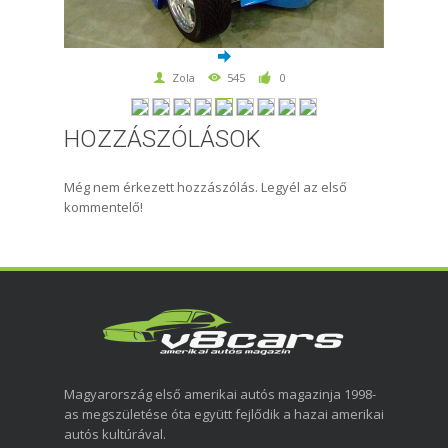
Zola
545
0
HOZZÁSZÓLÁSOK
Még nem érkezett hozzászólás. Legyél az első
kommentelő!
Magyarország első amerikai autós magazinja 1998-
as megszületése óta együtt fejlődik a hazai amerikai
autós kultúrával.