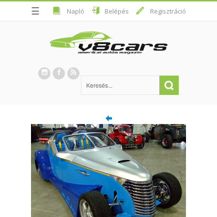
☰
Napló
Belépés
Regisztráció