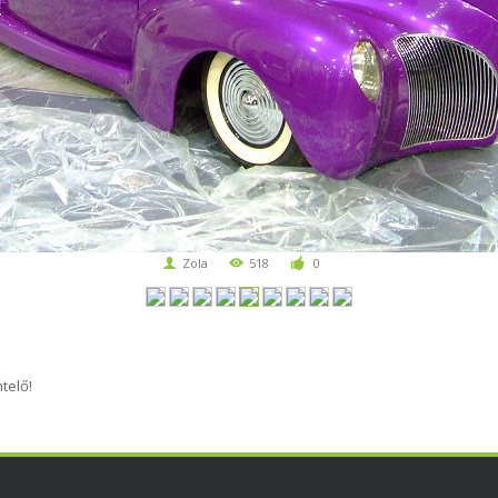
Zola
518
0
telő!