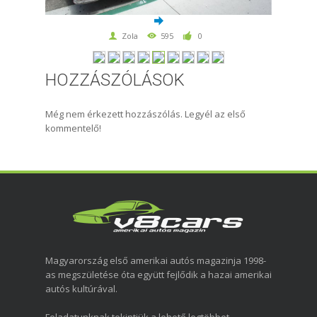
Zola
595
0
HOZZÁSZÓLÁSOK
Még nem érkezett hozzászólás. Legyél az első
kommentelő!
Magyarország első amerikai autós magazinja 1998-
as megszületése óta együtt fejlődik a hazai amerikai
autós kultúrával.
Feladatunknak tekintjük a lehető legtöbbet