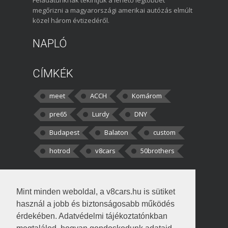
megőrizni a magyarországi amerikai autózás elmúlt
közel három évtizedéről.
NAPLÓ
CÍMKÉK
meet
ACCH
Komárom
pre65
Lurdy
DNY
Budapest
Balaton
custom
hotrod
v8cars
50brothers
HOZZÁSZÓLÁSOK
Mint minden weboldal, a v8cars.hu is sütiket
kortisz:
Elszúrtam! Én csak két
használ a jobb és biztonságosabb működés
darabbaal számoltam. Nem tudtam, hogy fél autót,
érdekében. Adatvédelmi tájékoztatónkban