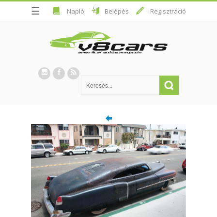
☰
Napló
Belépés
Regisztráció