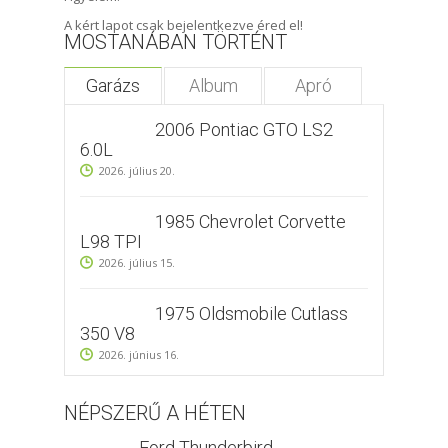
A kért lapot csak bejelentkezve éred el!
MOSTANÁBAN TÖRTÉNT
Garázs
Album
Apró
2006 Pontiac GTO LS2
6.0L
2026. július 20.
1985 Chevrolet Corvette
L98 TPI
2026. július 15.
1975 Oldsmobile Cutlass
350 V8
2026. június 16.
NÉPSZERŰ A HÉTEN
Ford Thunderbird