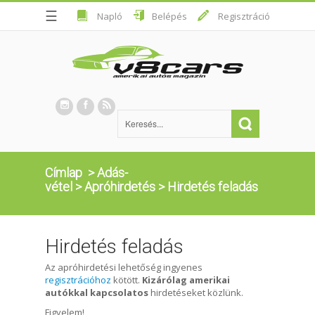
☰
Napló
Belépés
Regisztráció
Címlap
>
Adás-
vétel
>
Apróhirdetés
>
Hirdetés feladás
Hirdetés feladás
Az apróhirdetési lehetőség ingyenes
regisztrációhoz
kötött.
Kizárólag amerikai
autókkal kapcsolatos
hirdetéseket közlünk.
Figyelem!