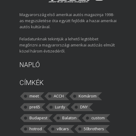
Magyarország első amerikai autós magazinja 1998-
as megszületése óta együtt fejlődik a hazai amerikai
autós kultúrával.
Feladatunknak tekintjük a lehető legtöbbet
megőrizni a magyarországi amerikai autózás elmúlt
közel három évtizedéről.
NAPLÓ
CÍMKÉK
meet
ACCH
Komárom
pre65
Lurdy
DNY
Budapest
Balaton
custom
hotrod
v8cars
50brothers