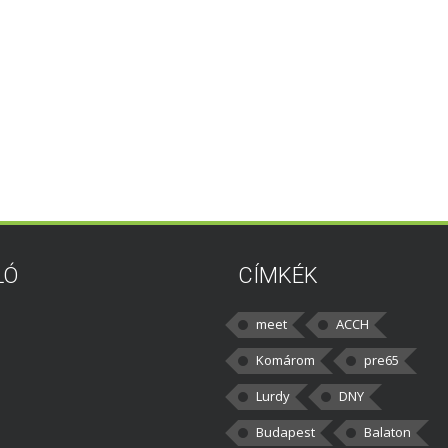
LÓ
CÍMKÉK
meet
ACCH
Komárom
pre65
Lurdy
DNY
Budapest
Balaton