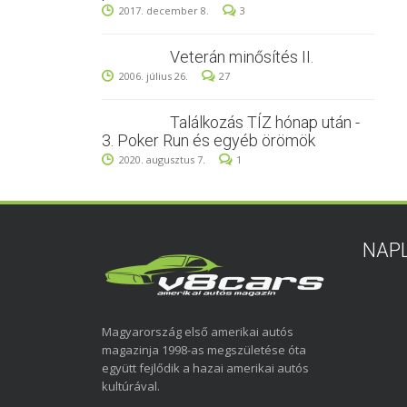
2017. december 8.
3
Veterán minősítés II.
2006. július 26.
27
Találkozás TÍZ hónap után -
3. Poker Run és egyéb örömök
2020. augusztus 7.
1
NAP
Magyarország első amerikai autós
magazinja 1998-as megszületése óta
együtt fejlődik a hazai amerikai autós
kultúrával.