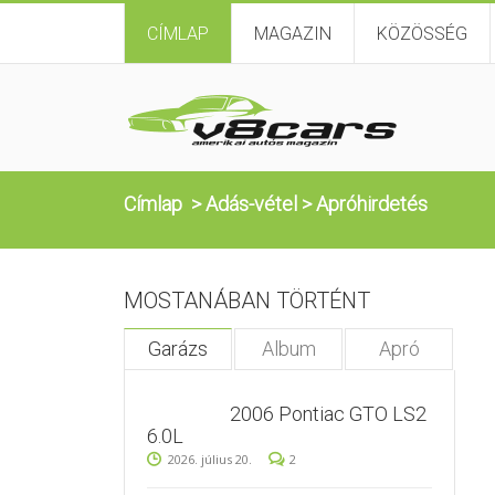
CÍMLAP
MAGAZIN
KÖZÖSSÉG
Címlap
>
Adás-vétel
>
Apróhirdetés
MOSTANÁBAN TÖRTÉNT
Garázs
Album
Apró
2006 Pontiac GTO LS2
6.0L
2026. július 20.
2