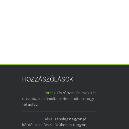
HOZZÁSZÓLÁSOK
kortisz:
Elszúrtam! Én csak két
darabbaal számoltam. Nem tudtam, hogy
fél autót,
Béke:
Tényleg nagyon jó
kérdés volt !fasza Örültem is nagyon,