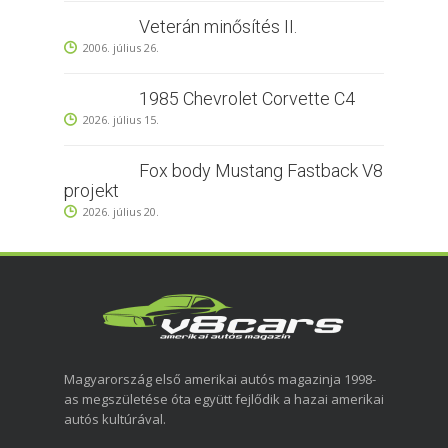
Veterán minősítés II.
2006. július 26.
1985 Chevrolet Corvette C4
2026. július 15.
Fox body Mustang Fastback V8
projekt
2026. július 20.
Magyarország első amerikai autós magazinja 1998-
as megszületése óta együtt fejlődik a hazai amerikai
autós kultúrával.