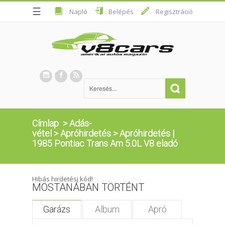
☰
Napló
Belépés
Regisztráció
Címlap
>
Adás-
vétel
>
Apróhirdetés
>
Apróhirdetés |
1985 Pontiac Trans Am 5.0L V8 eladó
Hibás hirdetési kód!
MOSTANÁBAN TÖRTÉNT
Garázs
Album
Apró