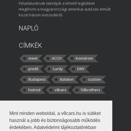
Feladatunknak tekintjük a lehető legtöbbet
megőrizni a magyarországi amerikai autózás elmúlt
közel három évtizedéről.
NAPLÓ
CÍMKÉK
meet
ACCH
Komárom
pre65
Lurdy
DNY
Budapest
Balaton
custom
hotrod
v8cars
50brothers
HOZZÁSZÓLÁSOK
Mint minden weboldal, a v8cars.hu is sütiket
kortisz:
Elszúrtam! Én csak két
használ a jobb és biztonságosabb működés
darabbaal számoltam. Nem tudtam, hogy fél autót,
érdekében. Adatvédelmi tájékoztatónkban