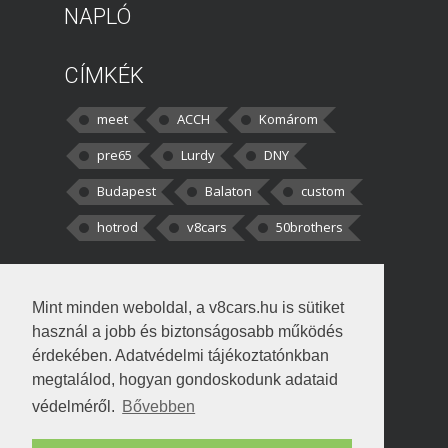
NAPLÓ
CÍMKÉK
meet
ACCH
Komárom
pre65
Lurdy
DNY
Budapest
Balaton
custom
hotrod
v8cars
50brothers
HOZZÁSZÓLÁSOK
Mint minden weboldal, a v8cars.hu is sütiket
kortisz:
Elszúrtam! Én csak két
használ a jobb és biztonságosabb működés
darabbaal számoltam. Nem tudtam, hogy fél autót,
érdekében. Adatvédelmi tájékoztatónkban
megtalálod, hogyan gondoskodunk adataid
Béke:
Tényleg nagyon jó kérdés volt
védelméről.
Bővebben
!fasza Örültem is nagyon, amikor