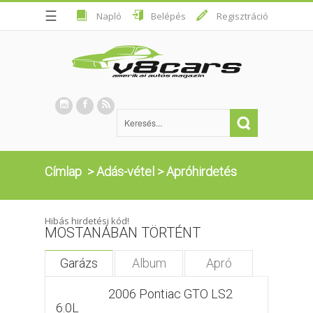
☰
Napló
Belépés
Regisztráció
Címlap
>
Adás-vétel
>
Apróhirdetés
Hibás hirdetési kód!
MOSTANÁBAN TÖRTÉNT
Garázs
Album
Apró
2006 Pontiac GTO LS2
6.0L