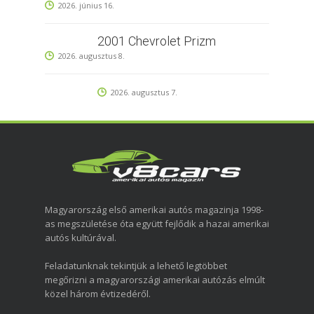
2026. június 16.
2001 Chevrolet Prizm
2026. augusztus 8.
2026. augusztus 7.
Magyarország első amerikai autós magazinja 1998-
as megszületése óta együtt fejlődik a hazai amerikai
autós kultúrával.
Feladatunknak tekintjük a lehető legtöbbet
megőrizni a magyarországi amerikai autózás elmúlt
közel három évtizedéről.