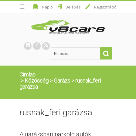
☰
Napló
Belépés
Regisztráció
Címlap
>
Közösség
>
Garázs
>
rusnak_feri
garázsa
rusnak_feri garázsa
A garázsban parkoló autók