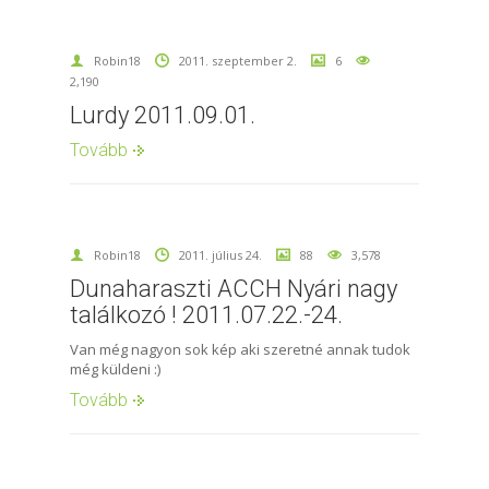
Robin18
2011. szeptember 2.
6
2,190
Lurdy 2011.09.01.
Tovább
Robin18
2011. július 24.
88
3,578
Dunaharaszti ACCH Nyári nagy
találkozó ! 2011.07.22.-24.
Van még nagyon sok kép aki szeretné annak tudok
még küldeni :)
Tovább