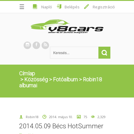
☰
Napló
Belépés
Regisztráció
Címlap
>
Közösség
>
Fotóalbum
>
Robin18
albumai
Robin18
2014. május 10.
75
2,329
2014.05.09 Bécs HotSummer