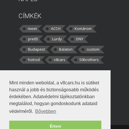
CÍMKÉK
meet
ACCH
Komárom
pre65
Lurdy
DNY
Budapest
Balaton
custom
hotrod
v8cars
50brothers
HOZZÁSZÓLÁSOK
Mint minden weboldal, a v8cars.hu is sütiket
kortisz:
Elszúrtam! Én csak két
használ a jobb és biztonságosabb működés
darabbaal számoltam. Nem tudtam, hogy fél autót,
érdekében. Adatvédelmi tájékoztatónkban
megtalálod, hogyan gondoskodunk adataid
Béke:
Tényleg nagyon jó kérdés volt
védelméről.
Bővebben
!fasza Örültem is nagyon, amikor
Értem