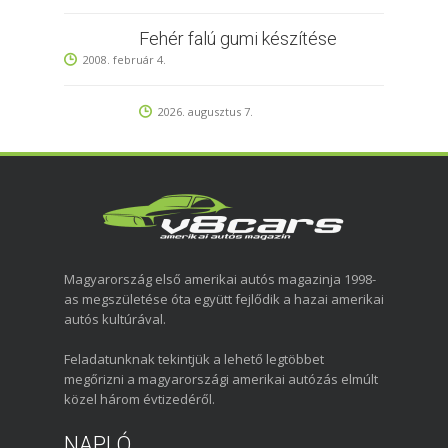
Fehér falú gumi készítése
2008. február 4.
2026. augusztus 7.
Magyarország első amerikai autós magazinja 1998-
as megszületése óta együtt fejlődik a hazai amerikai
autós kultúrával.
Feladatunknak tekintjük a lehető legtöbbet
megőrizni a magyarországi amerikai autózás elmúlt
közel három évtizedéről.
NAPLÓ