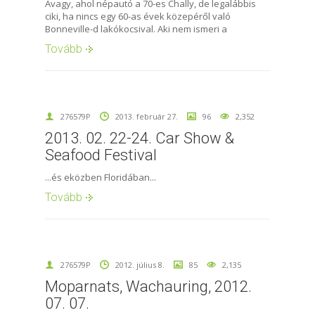
Avagy, ahol népautó a 70-es Chally, de legalábbis
ciki, ha nincs egy 60-as évek közepéről való
Bonneville-d lakókocsival. Aki nem ismeri a
Tovább
276579P
2013. február 27.
96
2,352
2013. 02. 22-24. Car Show &
Seafood Festival
...és eközben Floridában...
Tovább
276579P
2012. július 8.
85
2,135
Moparnats, Wachauring, 2012.
07. 07.