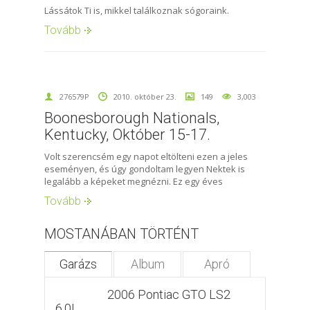
Lássátok Ti is, mikkel találkoznak sógoraink.
Tovább
276579P
2010. október 23.
149
3,003
Boonesborough Nationals,
Kentucky, Október 15-17.
Volt szerencsém egy napot eltölteni ezen a jeles
eseményen, és úgy gondoltam legyen Nektek is
legalább a képeket megnézni. Ez egy éves
Tovább
MOSTANÁBAN TÖRTÉNT
Garázs
Album
Apró
2006 Pontiac GTO LS2
6.0L