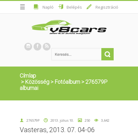
☰
Napló
Belépés
Regisztráció
Címlap
>
Közösség
>
Fotóalbum
>
276579P
albumai
276579P
2013. július 10.
250
3,642
Vasteras, 2013. 07. 04-06