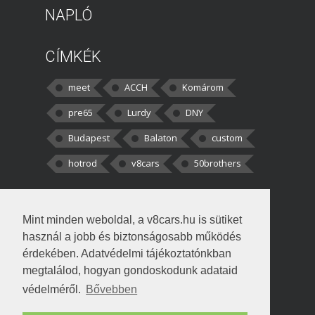
NAPLÓ
CÍMKÉK
meet
ACCH
Komárom
pre65
Lurdy
DNY
Budapest
Balaton
custom
hotrod
v8cars
50brothers
HOZZÁSZÓLÁSOK
Mint minden weboldal, a v8cars.hu is sütiket
kortisz:
Elszúrtam! Én csak két
használ a jobb és biztonságosabb működés
darabbaal számoltam. Nem tudtam, hogy fél autót,
érdekében. Adatvédelmi tájékoztatónkban
megtalálod, hogyan gondoskodunk adataid
Béke:
Tényleg nagyon jó kérdés volt
védelméről.
Bővebben
!fasza Örültem is nagyon, amikor