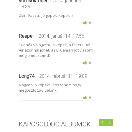
vorosoktober
- 2014. január 9.
18:39
Zsír...Fasza.. jó gépek, képek :)
0
Reaper
- 2014. január 14. 17:56
Tudnék válogatni, jó képek, a fekete Bel
Air azonnal jöhet, az El Camarinot viszont
még emésztem :D
0
Long74
- 2014. február 11. 19:09
Nagyon jó képek!!! Köszönöm,hogy
megosztottad velünk!
0
KAPCSOLÓDÓ ALBUMOK