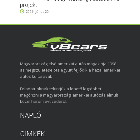
projekt
2026. július 20.
Magyarország első amerikai autós magazinja 1998-
as megszületése óta együtt fejlődik a hazai amerikai
autós kultúrával.
Feladatunknak tekintjük a lehető legtöbbet
megőrizni a magyarországi amerikai autózás elmúlt
közel három évtizedéről.
NAPLÓ
CÍMKÉK