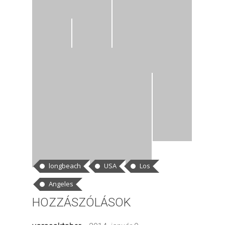
CÍMKÉK
longbeach
USA
Los
Angeles
HOZZÁSZÓLÁSOK