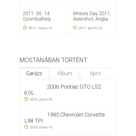
2011. 05. 14.
Wheels Day 2011,
Fort W
Szombathely
Aldershot, Anglia
USA 2
2011. május 15.
2011. április 22.
201
10.
MOSTANÁBAN TÖRTÉNT
Garázs
Album
Apró
2006 Pontiac GTO LS2
6.0L
2026. július 20.
1985 Chevrolet Corvette
L98 TPI
2026. július 15.