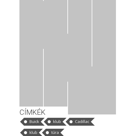
CÍMKÉK
Buick
klub
Cadillac
klub
túra