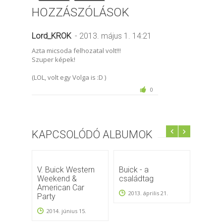
HOZZÁSZÓLÁSOK
Lord_KROK
- 2013. május 1. 14:21
Azta micsoda felhozatal volt!!!
Szuper képek!
(LOL, volt egy Volga is :D )
0
KAPCSOLÓDÓ ALBUMOK
V. Buick Western
Buick - a
Buick
Weekend &
családtag
Csász
American Car
2013. április 21.
2011
Party
2014. június 15.