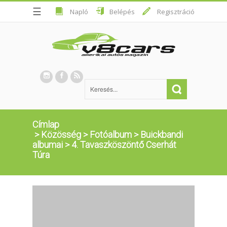
☰
Napló
Belépés
Regisztráció
Címlap
>
Közösség
>
Fotóalbum
>
Buickbandi
albumai
>
4. Tavaszköszöntő Cserhát
Túra