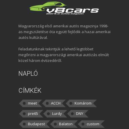
Magyarország első amerikai autós magazinja 1998-
as megszületése óta együtt fejlődik a hazai amerikai
autós kultúrával.
Feladatunknak tekintjük a lehető legtöbbet
megőrizni a magyarországi amerikai autózás elmúlt
közel három évtizedéről.
NAPLÓ
CÍMKÉK
meet
ACCH
Komárom
pre65
Lurdy
DNY
Budapest
Balaton
custom