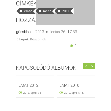
CÍMKÉK
emat
meet
2013
HOZZÁSZÓLÁSOK
gömbhal
- 2013. március 26. 17:53
Jó képek..Köszönjük
0
KAPCSOLÓDÓ ALBUMOK
EMAT 2012!
EMAT 2010
EMAT 
02.-2
2012. április 6.
2010. április 13.
Budap
Millen
2011.