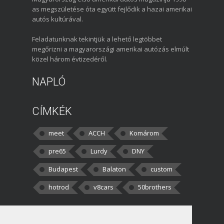
as megszületése óta együtt fejlődik a hazai amerikai
autós kultúrával.
Feladatunknak tekintjük a lehető legtöbbet
megőrizni a magyarországi amerikai autózás elmúlt
közel három évtizedéről.
NAPLÓ
CÍMKÉK
meet
ACCH
Komárom
pre65
Lurdy
DNY
Budapest
Balaton
custom
hotrod
v8cars
50brothers
HOZZÁSZÓLÁSOK