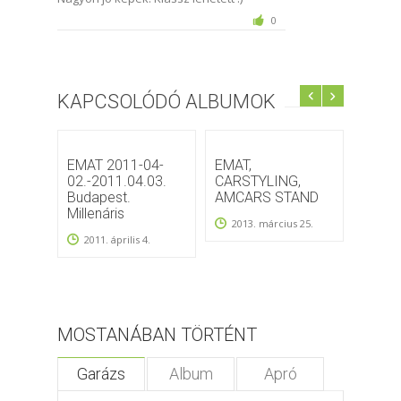
0
KAPCSOLÓDÓ ALBUMOK
EMAT 2011-04-
EMAT,
EMAT
02.-2011.04.03.
CARSTYLING,
2010.
Budapest.
AMCARS STAND
Millenáris
2013. március 25.
2011. április 4.
MOSTANÁBAN TÖRTÉNT
Garázs
Album
Apró