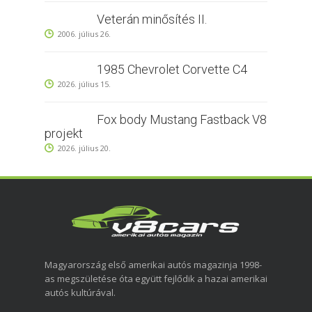
Veterán minősítés II.
2006. július 26.
1985 Chevrolet Corvette C4
2026. július 15.
Fox body Mustang Fastback V8
projekt
2026. július 20.
Magyarország első amerikai autós magazinja 1998-
as megszületése óta együtt fejlődik a hazai amerikai
autós kultúrával.