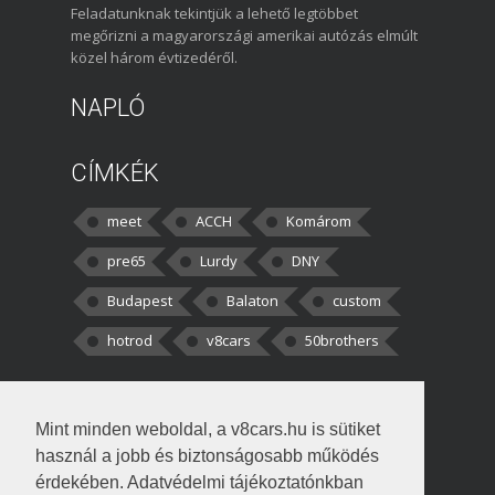
Feladatunknak tekintjük a lehető legtöbbet
megőrizni a magyarországi amerikai autózás elmúlt
közel három évtizedéről.
NAPLÓ
CÍMKÉK
meet
ACCH
Komárom
pre65
Lurdy
DNY
Budapest
Balaton
custom
hotrod
v8cars
50brothers
HOZZÁSZÓLÁSOK
Mint minden weboldal, a v8cars.hu is sütiket
kortisz:
Elszúrtam! Én csak két
használ a jobb és biztonságosabb működés
darabbaal számoltam. Nem tudtam, hogy fél autót,
érdekében. Adatvédelmi tájékoztatónkban