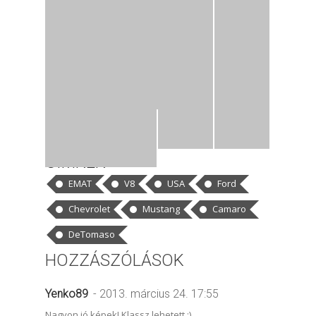
CÍMKÉK
EMAT
V8
USA
Ford
Chevrolet
Mustang
Camaro
DeTomaso
HOZZÁSZÓLÁSOK
Yenko89
- 2013. március 24. 17:55
Nagyon jó képek! Klassz lehetett :)