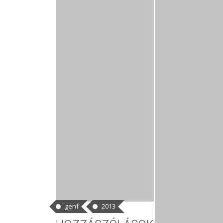
CÍMKÉK
genf
2013