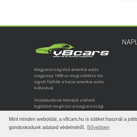
NAP
Magyarország első amerikai autós
magazinja 1998-as megszületése óta
együtt fejlődik a hazai amerikai autós
kultúrával.
Feladatunknak tekintjük a lehető
legtöbbet megőrizni a magyarországi
amerikai autózás elmúlt közel három
évtizedéről.
Mint minden weboldal, a v8cars.hu is sütiket használ a j
gondoskodunk adataid védelméről.
Bővebben
Copyright © 1998-2026 v8cars.hu
T
|
|
Szerzői jogok
Ada