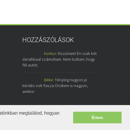
HOZZÁSZÓLÁSOK
kortisz:
Elszúrtam! Én csak két
darabbaal számoltam. Nem tudtam, hogy
fél autót,
Béke:
Tényleg nagyon jó
kérdés volt !fasza Örültem is nagyon,
amikor
tatónkban megtalálod, hogyan
Értem