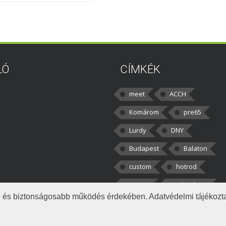
LÓ
CÍMKÉK
meet
ACCH
Komárom
pre65
Lurdy
DNY
Budapest
Balaton
custom
hotrod
v8cars
50brothers
obb és biztonságosabb működés érdekében. Adatvédelmi tájékoz
|
tkezelés
Napló