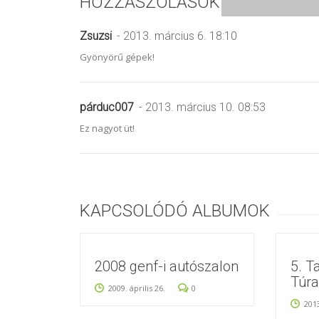
HOZZÁSZÓLÁSOK
Zsuzsi
- 2013. március 6. 18:10
Gyönyörű gépek!
párduc007
- 2013. március 10. 08:53
Ez nagyot üt!
KAPCSOLÓDÓ ALBUMOK
2008 genf-i autószalon
5. T
Túra
2009. április 26.
0
2013