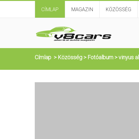
CÍMLAP
MAGAZIN
KÖZÖSSÉG
Címlap
>
Közösség
>
Fotóalbum
>
vinyus a