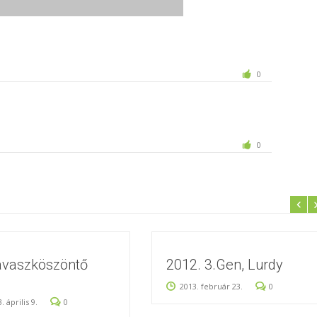
0
0
avaszköszöntő
2012. 3.Gen, Lurdy
2013. február 23.
0
. április 9.
0